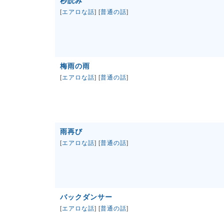
秒読み
[
エアロな話
] [
普通の話
]
梅雨の雨
[
エアロな話
] [
普通の話
]
雨再び
[
エアロな話
] [
普通の話
]
バックダンサー
[
エアロな話
] [
普通の話
]