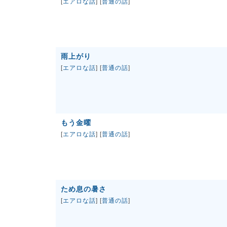
[
エアロな話
] [
普通の話
]
雨上がり
[
エアロな話
] [
普通の話
]
もう金曜
[
エアロな話
] [
普通の話
]
ため息の暑さ
[
エアロな話
] [
普通の話
]