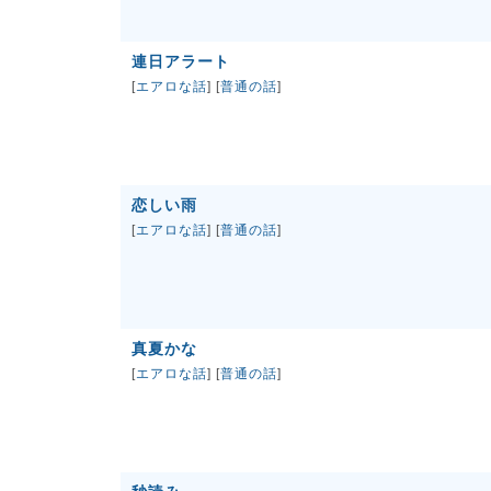
連日アラート
[
エアロな話
] [
普通の話
]
恋しい雨
[
エアロな話
] [
普通の話
]
真夏かな
[
エアロな話
] [
普通の話
]