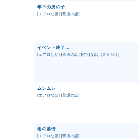
年下の男の子
[
エアロな話
] [
普通の話
]
イベント終了…
[
エアロな話
] [
普通の話
] [
特別な話
] [
スタジオ
]
ムシムシ
[
エアロな話
] [
普通の話
]
雨の慕情
[
エアロな話
] [
普通の話
]