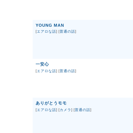
YOUNG MAN
[
エアロな話
] [
普通の話
]
一安心
[
エアロな話
] [
普通の話
]
ありがとうモモ
[
エアロな話
] [
カメラ
] [
普通の話
]