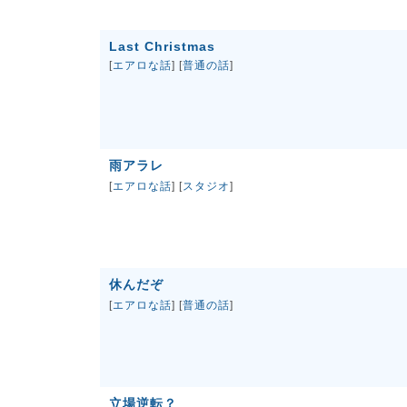
Last Christmas
[
エアロな話
] [
普通の話
]
雨アラレ
[
エアロな話
] [
スタジオ
]
休んだぞ
[
エアロな話
] [
普通の話
]
立場逆転？