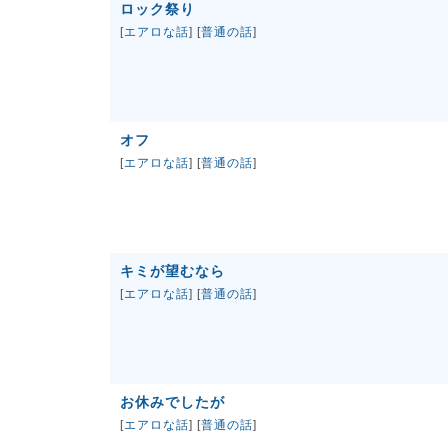
ロック祭り
[
エアロな話
] [
普通の話
]
オフ
[
エアロな話
] [
普通の話
]
キミが望むなら
[
エアロな話
] [
普通の話
]
お休みでしたが
[
エアロな話
] [
普通の話
]