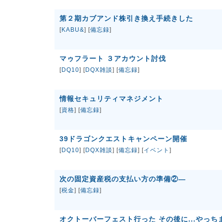
第２期カブアンド株引き換え手続きした
[
KABU&
] [
備忘録
]
マゥフラート ３アカウント討伐
[
DQ10
] [
DQX雑談
] [
備忘録
]
情報セキュリティマネジメント
[
資格
] [
備忘録
]
39ドラゴンクエストキャンペーン開催
[
DQ10
] [
DQX雑談
] [
備忘録
] [
イベント
]
次の固定資産税の支払い方の準備②―
[
税金
] [
備忘録
]
オクトーバーフェスト行った その後に...やっちま