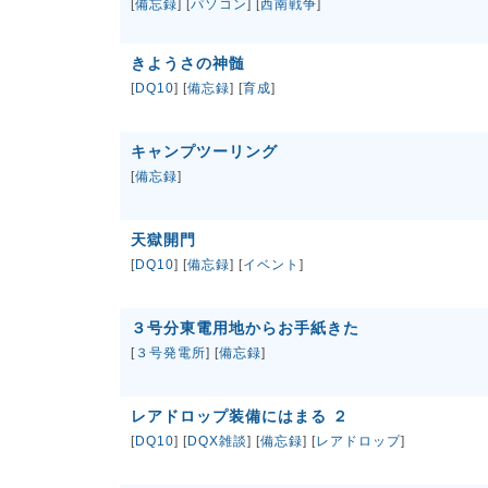
[
備忘録
] [
パソコン
] [
西南戦争
]
きようさの神髄
[
DQ10
] [
備忘録
] [
育成
]
キャンプツーリング
[
備忘録
]
天獄開門
[
DQ10
] [
備忘録
] [
イベント
]
３号分東電用地からお手紙きた
[
３号発電所
] [
備忘録
]
レアドロップ装備にはまる ２
[
DQ10
] [
DQX雑談
] [
備忘録
] [
レアドロップ
]