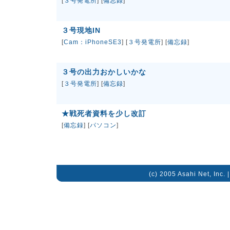
[
３号発電所
] [
備忘録
]
３号現地IN
[
Cam：iPhoneSE3
] [
３号発電所
] [
備忘録
]
３号の出力おかしいかな
[
３号発電所
] [
備忘録
]
★戦死者資料を少し改訂
[
備忘録
] [
パソコン
]
(c) 2005 Asahi Net, Inc. 