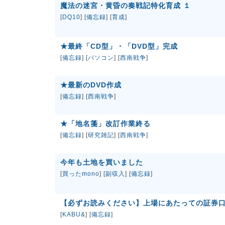
魔法の迷宮・黄昏の奏戦記特化育成 １
[
DQ10
] [
備忘録
] [
育成
]
★最終「CD型」・「DVD型」完成
[
備忘録
] [
パソコン
] [
西南戦争
]
★最新のDVD作成
[
備忘録
] [
西南戦争
]
★「地名箋」改訂作業終る
[
備忘録
] [
研究雑記
] [
西南戦争
]
今年も土地を買いました
[
買ったmono
] [
副収入
] [
備忘録
]
【必ずお読みください】上場にあたっての証券
[
KABU&
] [
備忘録
]