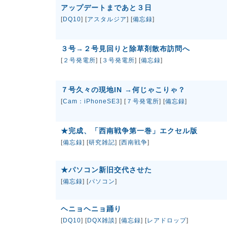
アップデートまであと３日
[
DQ10
] [
アスタルジア
] [
備忘録
]
３号→２号見回りと除草剤散布訪問へ
[
２号発電所
] [
３号発電所
] [
備忘録
]
７号久々の現地IN →何じゃこりゃ？
[
Cam：iPhoneSE3
] [
７号発電所
] [
備忘録
]
★完成、「西南戦争第一巻」エクセル版
[
備忘録
] [
研究雑記
] [
西南戦争
]
★パソコン新旧交代させた
[
備忘録
] [
パソコン
]
ヘニョヘニョ踊り
[
DQ10
] [
DQX雑談
] [
備忘録
] [
レアドロップ
]