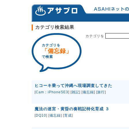
カテゴリ検索結果
カテゴリを
カテゴリを
「備忘録」
で検索
ヒコーキ乗って沖縄へ現場調査してきた
[
Cam：iPhoneSE3
] [
雑記
] [
備忘録
] [
旅行
]
魔法の迷宮・黄昏の奏戦記特化育成 ３
[
DQ10
] [
備忘録
] [
育成
]