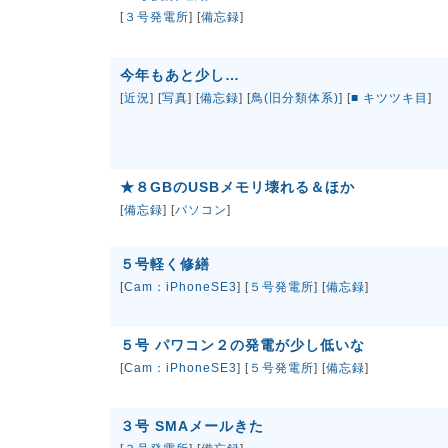
[
３号発電所
] [
備忘録
]
今年もあと少し…
[
近況
] [
写真
] [
備忘録
] [
鳥(旧分類体系)
] [
■ キツツキ目
]
★８GBのUSBメモリ壊れる＆ほか
[
備忘録
] [
パソコン
]
５号軽く修繕
[
Cam：iPhoneSE3
] [
５号発電所
] [
備忘録
]
５号 パワコン２の発電が少し低いな
[
Cam：iPhoneSE3
] [
５号発電所
] [
備忘録
]
３号 SMAメールきた