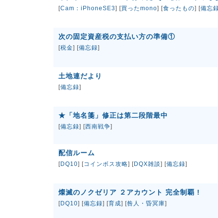
[
Cam：iPhoneSE3
] [
買ったmono
] [
食ったもの
] [
備忘
次の固定資産税の支払い方の準備①
[
税金
] [
備忘録
]
土地連だより
[
備忘録
]
★「地名箋」修正は第二段階最中
[
備忘録
] [
西南戦争
]
配信ルーム
[
DQ10
] [
コインボス攻略
] [
DQX雑談
] [
備忘録
]
燦滅のノクゼリア ２アカウント 完全制覇 !
[
DQ10
] [
備忘録
] [
育成
] [
咎人・昏冥庫
]