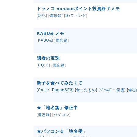
トラノコ nanacoポイント投資終了メモ
[
雑記
] [
備忘録
] [
終/ファンド
]
KABU& メモ
[
KABU&
] [
備忘録
]
隠者の宝珠
[
DQ10
] [
備忘録
]
新子を食べてみたくて
[
Cam：iPhoneSE3
] [
食ったもの
] [
ﾊﾟﾜｽﾎﾟ・龍雲
] [
備忘
★「地名箋」修正中
[
備忘録
] [
パソコン
]
★パソコン＆「地名箋」