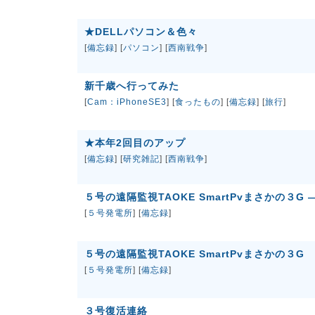
★DELLパソコン＆色々
[
備忘録
] [
パソコン
] [
西南戦争
]
新千歳へ行ってみた
[
Cam：iPhoneSE3
] [
食ったもの
] [
備忘録
] [
旅行
]
★本年2回目のアップ
[
備忘録
] [
研究雑記
] [
西南戦争
]
５号の遠隔監視TAOKE SmartPvまさかの３G 
[
５号発電所
] [
備忘録
]
５号の遠隔監視TAOKE SmartPvまさかの３G
[
５号発電所
] [
備忘録
]
３号復活連絡