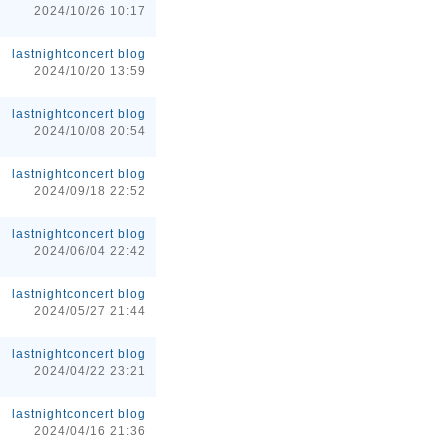
2024/10/26 10:17
lastnightconcert blog
2024/10/20 13:59
lastnightconcert blog
2024/10/08 20:54
lastnightconcert blog
2024/09/18 22:52
lastnightconcert blog
2024/06/04 22:42
lastnightconcert blog
2024/05/27 21:44
lastnightconcert blog
2024/04/22 23:21
lastnightconcert blog
2024/04/16 21:36