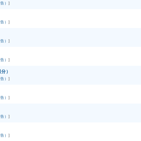
予告）
]
予告）
]
予告）
]
予告）
]
回分）
予告）
]
予告）
]
予告）
]
予告）
]