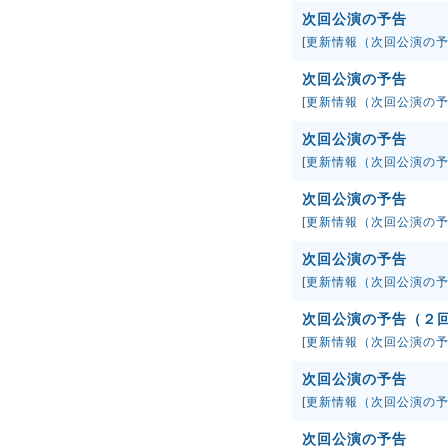
次回公演の予告
[
更新情報（次回公演の
次回公演の予告
[
更新情報（次回公演の
次回公演の予告
[
更新情報（次回公演の
次回公演の予告
[
更新情報（次回公演の
次回公演の予告
[
更新情報（次回公演の
次回公演の予告（２
[
更新情報（次回公演の
次回公演の予告
[
更新情報（次回公演の
次回公演の予告