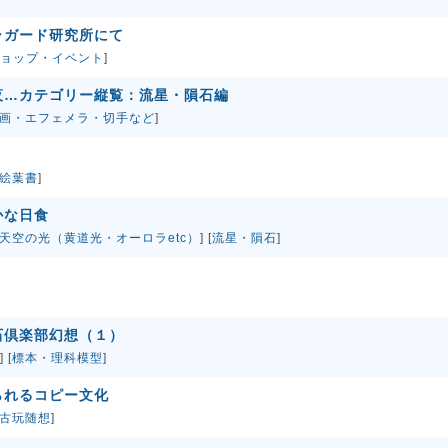
ラガード研究所にて
ョップ・イベント
]
夜…カテゴリー縦覧：流星・隕石編
画・エフェメラ・切手など
]
絵葉書
]
かな日食
天空の光（黄道光・オーロラetc）
] [
流星・隕石
]
石倶楽部幻想（１）
] [
標本・理科模型
]
られるコピー文化
古玩随想
]