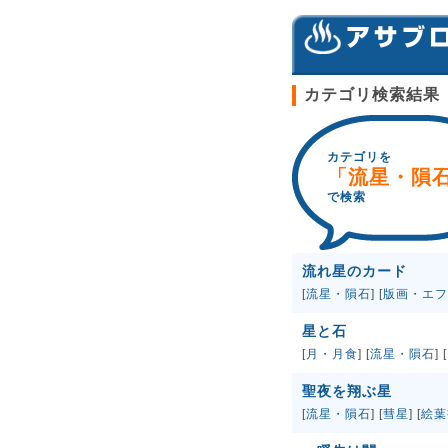
カテゴリ検索結果
カテゴリを
「流星・隕
で検索
流れ星のカード
[
流星・隕石
] [
版画・エフ
星と石
[
月・月食
] [
流星・隕石
] [
聖夜を翔ぶ星
[
流星・隕石
] [
彗星
] [
絵葉