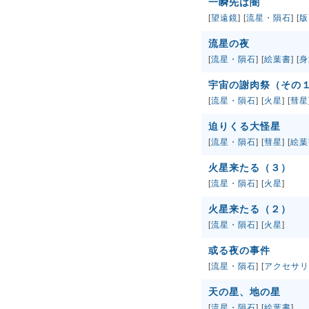
一瞬先は闇
[
望遠鏡
] [
流星・隕石
] [
版
流星の夜
[
流星・隕石
] [
絵葉書
] [
身
宇宙の謝肉祭（その
[
流星・隕石
] [
火星
] [
彗星
迫りくる大怪星
[
流星・隕石
] [
彗星
] [
絵葉
火星来たる（３）
[
流星・隕石
] [
火星
]
火星来たる（２）
[
流星・隕石
] [
火星
]
或る夜の事件
[
流星・隕石
] [
アクセサリ
天の星、地の星
[
流星・隕石
] [
絵葉書
]