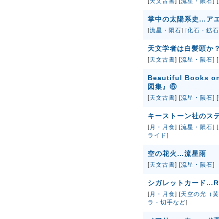
[
天文古書
] [
流星・隕石
] [
掌中の太陽系史…ア
[
流星・隕石
] [
化石・鉱石
天文学者は白髪頭か？
[
天文古書
] [
流星・隕石
] [
Beautiful Boo
図集』⑥
[
天文古書
] [
流星・隕石
] [
キーストーン社のス
[
月・月食
] [
流星・隕石
] [
ライド
]
空の花火…流星雨
[
天文古書
] [
流星・隕石
]
シガレットカード…ROM
[
月・月食
] [
天空の光（黄
ラ・切手など
]