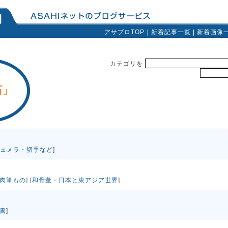
アサブロTOP
｜
新着記事一覧
|
新着画像
カテゴリを
石」
ェメラ・切手など
]
肉筆もの
] [
和骨董・日本と東アジア世界
]
書
]