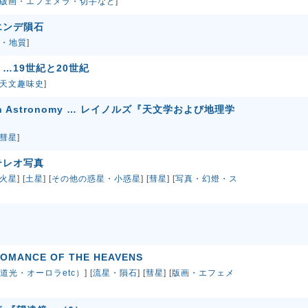
版画・エフェメラ・切手など
]
エンデ隕石
・地質
]
…19世紀と20世紀
天文趣味史
]
ks on Astronomy … レイノルズ『天文学および地理学
彗星
]
テレオ写真
火星
] [
土星
] [
その他の惑星・小惑星
] [
彗星
] [
写真・幻燈・ス
ANCE OF THE HEAVENS
道光・オーロラetc）
] [
流星・隕石
] [
彗星
] [
版画・エフェメ