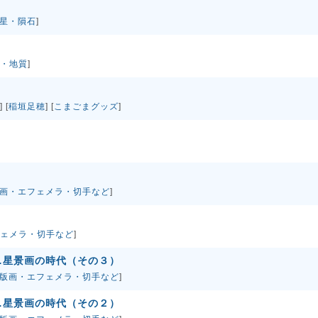
星・隕石
]
・地質
]
] [
稲垣足穂
] [
こまごまグッズ
]
画・エフェメラ・切手など
]
。
ェメラ・切手など
]
…星景画の時代（その３）
版画・エフェメラ・切手など
]
…星景画の時代（その２）