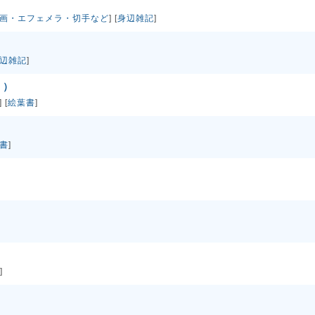
画・エフェメラ・切手など
] [
身辺雑記
]
辺雑記
]
１）
] [
絵葉書
]
書
]
]