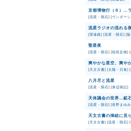
京都博物行（６）…
[
流星・隕石
] [
ヴンダーシ
流星ラジオの流れる
[
望遠鏡
] [
流星・隕石
] [
版
聖星夜
[
流星・隕石
] [
稲垣足穂
] [
爽やかな星空、爽や
[
天文古書
] [
太陽・日食
] [
八月尽と流星
[
流星・隕石
] [
身辺雑記
]
天体議会の世界…鉱
[
流星・隕石
] [
長野まゆみ
天文古書の挿絵に見
[
天文古書
] [
流星・隕石
] [