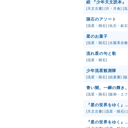
続 『少年天文読本』
[
天文古書
] [
月・月食
] [
流
隕石のアソート
[
流星・隕石
] [
化石・鉱石
星のお菓子
[
流星・隕石
] [
太陽系全般
流れ星の句と歌
[
流星・隕石
]
少年流星観測隊
[
流星・隕石
] [
絵葉書
] [
版
青い闇。一瞬の輝き
[
流星・隕石
] [
版画・エフ
『星の世界をゆく』
[
天文古書
] [
流星・隕石
] [
『星の世界をゆく』