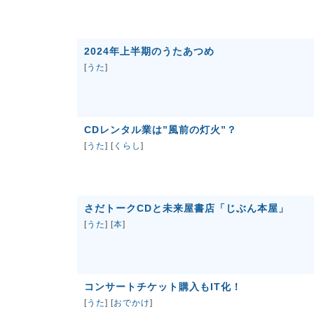
2024年上半期のうたあつめ
[
うた
]
CDレンタル業は”風前の灯火”？
[
うた
] [
くらし
]
さだトークCDと未来屋書店「じぶん本屋」
[
うた
] [
本
]
コンサートチケット購入もIT化！
[
うた
] [
おでかけ
]