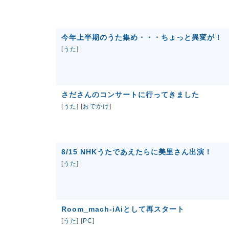
今年上半期のうた集め・・・ちょっと異変が！
[
うた
]
さださんのコンサートに行ってきました
[
うた
] [
おでかけ
]
8/15 NHKうたであえたらに美里さん出演！
[
うた
]
Room_mach-iAiとして再スタート
[
うた
] [
PC
]