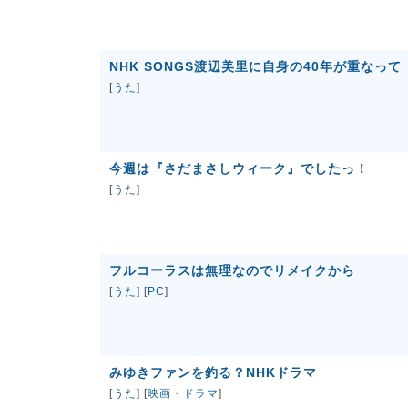
NHK SONGS渡辺美里に自身の40年が重なって
[
うた
]
今週は『さだまさしウィーク』でしたっ！
[
うた
]
フルコーラスは無理なのでリメイクから
[
うた
] [
PC
]
みゆきファンを釣る？NHKドラマ
[
うた
] [
映画・ドラマ
]