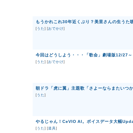
もうかれこれ30年近くぶり？美里さんの生うた
[
うた
] [
おでかけ
]
今回はどうしよう・・・「歌会」劇場版12/27～
[
うた
] [
おでかけ
]
朝ドラ「虎に翼」主題歌「さよーならまたいつ
[
うた
]
やるじゃん！CeVIO AI。ボイスデータ大幅Upda
[
うた
] [
道具
]