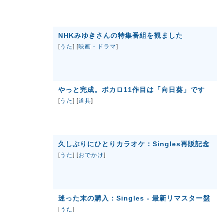
NHKみゆきさんの特集番組を観ました
[
うた
] [
映画・ドラマ
]
やっと完成。ボカロ11作目は「向日葵」です
[
うた
] [
道具
]
久しぶりにひとりカラオケ：Singles再販記念
[
うた
] [
おでかけ
]
迷った末の購入：Singles - 最新リマスター盤
[
うた
]