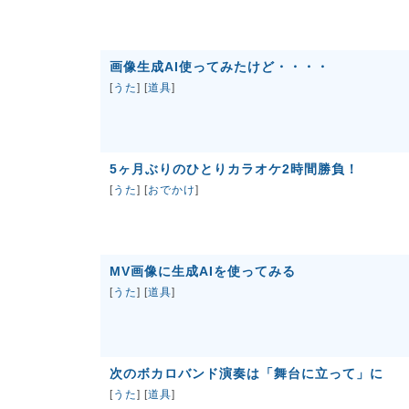
画像生成AI使ってみたけど・・・・
[
うた
] [
道具
]
5ヶ月ぶりのひとりカラオケ2時間勝負！
[
うた
] [
おでかけ
]
MV画像に生成AIを使ってみる
[
うた
] [
道具
]
次のボカロバンド演奏は「舞台に立って」に
[
うた
] [
道具
]