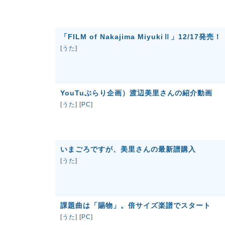
「FILM of Nakajima MiyukiⅡ」12/17発売！
[
うた
]
YouTuぶらり企画）渡辺美里さんの紹介動画
[
うた
] [
PC
]
いまごろですが、美里さんの最新譜購入
[
うた
]
課題曲は「賜物」。倍サイズ楽譜でスタート
[
うた
] [
PC
]