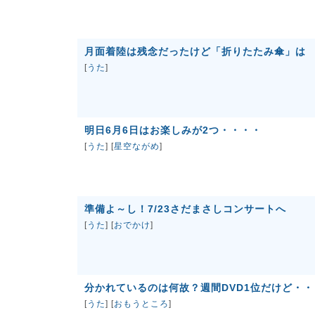
月面着陸は残念だったけど「折りたたみ傘」は
[
うた
]
明日6月6日はお楽しみが2つ・・・・
[
うた
] [
星空ながめ
]
準備よ～し！7/23さだまさしコンサートへ
[
うた
] [
おでかけ
]
分かれているのは何故？週間DVD1位だけど・・
[
うた
] [
おもうところ
]