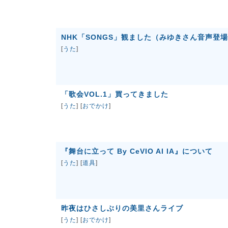
NHK「SONGS」観ました（みゆきさん音声登
[
うた
]
「歌会VOL.1」買ってきました
[
うた
] [
おでかけ
]
『舞台に立って By CeVIO AI IA』について
[
うた
] [
道具
]
昨夜はひさしぶりの美里さんライブ
[
うた
] [
おでかけ
]