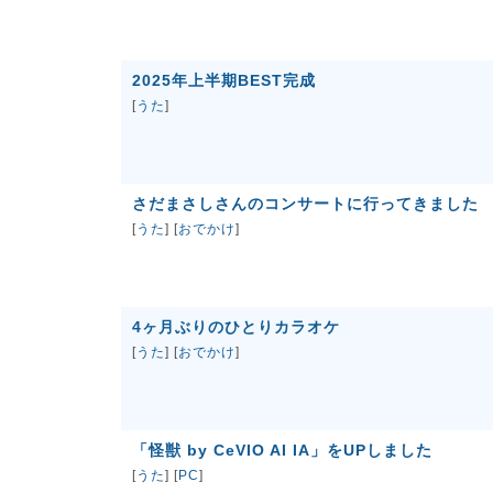
2025年上半期BEST完成
[
うた
]
さだまさしさんのコンサートに行ってきました
[
うた
] [
おでかけ
]
4ヶ月ぶりのひとりカラオケ
[
うた
] [
おでかけ
]
「怪獣 by CeVIO AI IA」をUPしました
[
うた
] [
PC
]