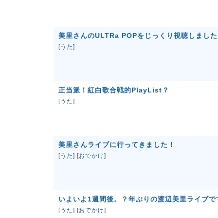
美里さんのULTRa POPをじっくり視聴しまし
[
うた
]
正当派！紅白歌合戦的PlayList？
[
うた
]
美里さんライブに行ってきました！
[
うた
] [
おでかけ
]
いよいよ1週間後。？年ぶりの渡辺美里ライブで
[
うた
] [
おでかけ
]