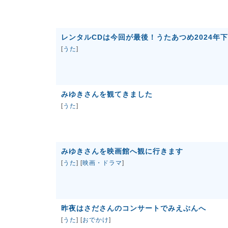
レンタルCDは今回が最後！うたあつめ2024年
[
うた
]
みゆきさんを観てきました
[
うた
]
みゆきさんを映画館へ観に行きます
[
うた
] [
映画・ドラマ
]
昨夜はさださんのコンサートでみえぶんへ
[
うた
] [
おでかけ
]