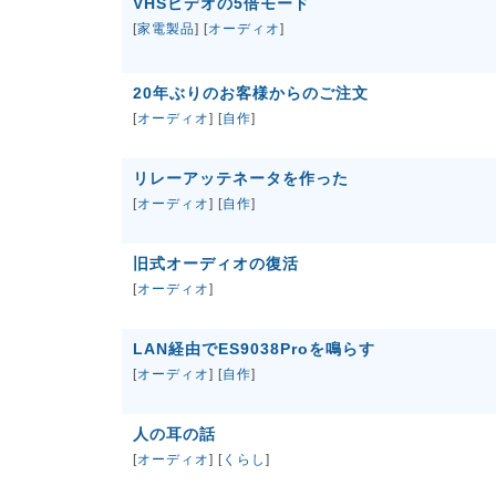
VHSビデオの5倍モード
[
家電製品
] [
オーディオ
]
20年ぶりのお客様からのご注文
[
オーディオ
] [
自作
]
リレーアッテネータを作った
[
オーディオ
] [
自作
]
旧式オーディオの復活
[
オーディオ
]
LAN経由でES9038Proを鳴らす
[
オーディオ
] [
自作
]
人の耳の話
[
オーディオ
] [
くらし
]