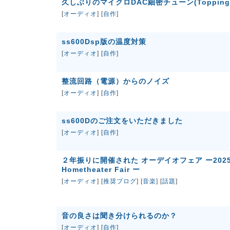
久しぶりのマイクロDAC細密チューン(Topping 
[
オーディオ
] [
自作
]
ss600Dsp版の温度対策
[
オーディオ
] [
自作
]
整流回路（電源）からのノイズ
[
オーディオ
] [
自作
]
ss600Dのご注文をいただきました
[
オーディオ
] [
自作
]
２年振りに開催された オーデイオフェア ー2025 NO
Hometheater Fair ー
[
オーディオ
] [
推奨ブログ
] [
音楽
] [
話題
]
音の良さは聞き分けられるのか？
[
オーディオ
] [
自作
]