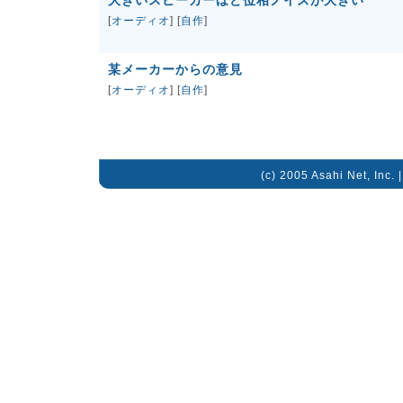
大きいスピーカーほど位相ノイズが大きい
[
オーディオ
] [
自作
]
某メーカーからの意見
[
オーディオ
] [
自作
]
(c) 2005 Asahi Net, Inc. 