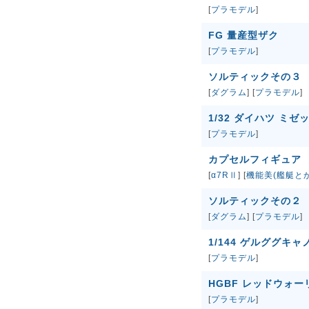
[
プラモデル
]
FG 量産型ザク
[
プラモデル
]
ソルティックその３
[
ダグラム
] [
プラモデル
]
1/32 ダイハツ ミゼッ
[
プラモデル
]
カプセルフィギュア
[
α7RⅡ
] [
機能美(艦艇と
ソルティックその２
[
ダグラム
] [
プラモデル
]
1/144 ゲルググキャ
[
プラモデル
]
HGBF レッドウォー
[
プラモデル
]