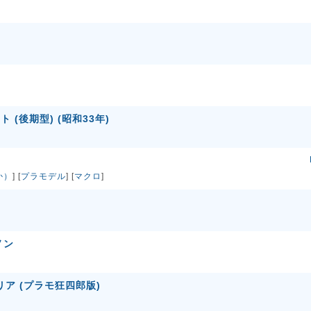
ト (後期型) (昭和33年)
か）
] [
プラモデル
] [
マクロ
]
ノン
リア (プラモ狂四郎版)