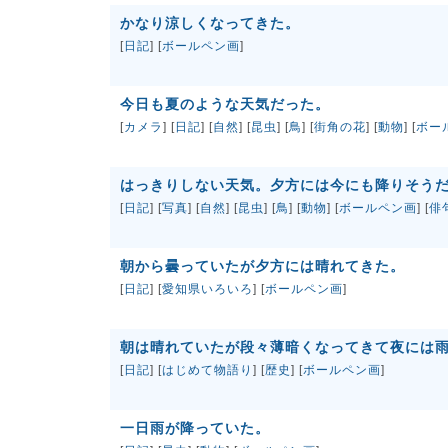
かなり涼しくなってきた。
[
日記
] [
ボールペン画
]
今日も夏のような天気だった。
[
カメラ
] [
日記
] [
自然
] [
昆虫
] [
鳥
] [
街角の花
] [
動物
] [
ボー
はっきりしない天気。夕方には今にも降りそう
[
日記
] [
写真
] [
自然
] [
昆虫
] [
鳥
] [
動物
] [
ボールペン画
] [
俳
朝から曇っていたが夕方には晴れてきた。
[
日記
] [
愛知県いろいろ
] [
ボールペン画
]
朝は晴れていたが段々薄暗くなってきて夜には
[
日記
] [
はじめて物語り
] [
歴史
] [
ボールペン画
]
一日雨が降っていた。