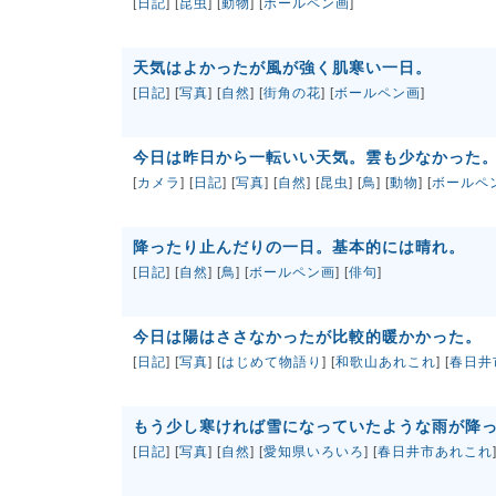
[
日記
] [
昆虫
] [
動物
] [
ボールペン画
]
天気はよかったが風が強く肌寒い一日。
[
日記
] [
写真
] [
自然
] [
街角の花
] [
ボールペン画
]
今日は昨日から一転いい天気。雲も少なかった
[
カメラ
] [
日記
] [
写真
] [
自然
] [
昆虫
] [
鳥
] [
動物
] [
ボールペ
降ったり止んだりの一日。基本的には晴れ。
[
日記
] [
自然
] [
鳥
] [
ボールペン画
] [
俳句
]
今日は陽はささなかったが比較的暖かかった。
[
日記
] [
写真
] [
はじめて物語り
] [
和歌山あれこれ
] [
春日井
もう少し寒ければ雪になっていたような雨が降
[
日記
] [
写真
] [
自然
] [
愛知県いろいろ
] [
春日井市あれこれ