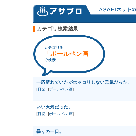
カテゴリ検索結果
カテゴリを
「ボールペン画」
で検索
一応晴れていたがホッコリしない天気だった。
[
日記
] [
ボールペン画
]
いい天気だった。
[
日記
] [
ボールペン画
]
曇りの一日。