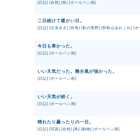
[
日記
] [
自然
] [
鳥
] [
ボールペン画
]
二日続けて暖かい日。
[
日記
] [
古道歩き
] [
街角
] [
私の熊野
] [
和歌山あれこれ
] [
ボ
今日も寒かった。
[
日記
] [
ボールペン画
]
いい天気だった。幾分風が強かった。
[
日記
] [
ボールペン画
]
いい天気が続く。
[
日記
] [
ボールペン画
]
晴れたり曇ったりの一日。
[
日記
] [
写真
] [
自然
] [
鳥
] [
動物
] [
ボールペン画
]