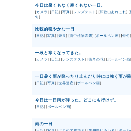
今日は暑くもなく寒くもない一日。
[
カメラ
] [
日記
] [
写真
] [
レンズテスト
] [
和歌山あれこれ
] [
句
]
比較的穏やかな一日
[
日記
] [
写真
] [
奈良
] [
街中植物図鑑
] [
ボールペン画
] [
俳句
]
一段と寒くなってきた。
[
カメラ
] [
日記
] [
レンズテスト
] [
街角の花
] [
ボールペン画
一日暑く雨が降ったり止んだり時には強く雨が
[
日記
] [
写真
] [
世界遺産
] [
ボールペン画
]
今日は一日雨が降った。どこにも行けず。
[
日記
] [
ボールペン画
]
雨の一日
[
日記
] [
写真
] [
はじめて物語り
] [
愛知県いろいろ
] [
ボール