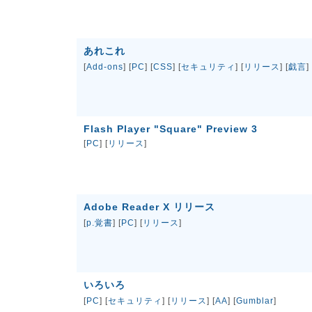
あれこれ
[
Add-ons
] [
PC
] [
CSS
] [
セキュリティ
] [
リリース
] [
戯言
]
Flash Player "Square" Preview 3
[
PC
] [
リリース
]
Adobe Reader X リリース
[
p.覚書
] [
PC
] [
リリース
]
いろいろ
[
PC
] [
セキュリティ
] [
リリース
] [
AA
] [
Gumblar
]