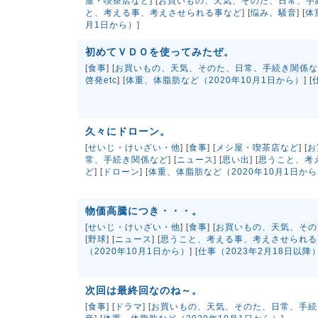
屋・喫茶店など
] [
お買いもの、天気、そのた、日常、手
と、考える事、考えさせられる事など
] [
悩み、騒音
] [
体
月1日から）
]
初めてＶＤＯを使ってみたぜ。
[
食事
] [
お買いもの、天気、そのた、日常、手続き関係な
啓発etc
] [
体重、体脂肪など（2020年10月1日から）
] [
久々にドローン。
[
せいじ・けいざい・他
] [
食事
] [
メシ屋・喫茶店など
] [
お
常、手続き関係など
] [
ニュース
] [
思い出
] [
思うこと、考
ど
] [
ドローン
] [
体重、体脂肪など（2020年10月1日か
物価高騰につき・・・。
[
せいじ・けいざい・他
] [
食事
] [
お買いもの、天気、その
[
野球
] [
ニュース
] [
思うこと、考える事、考えさせられる
（2020年10月1日から）
] [
仕事（2023年2月18日以降
次回は最終回なのね～。
[
食事
] [
ドラマ
] [
お買いもの、天気、そのた、日常、手続