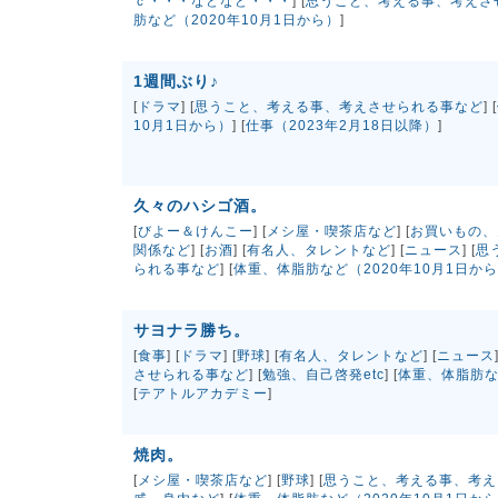
ｃ・・・などなど・・・
] [
思うこと、考える事、考えさ
肪など（2020年10月1日から）
]
1週間ぶり♪
[
ドラマ
] [
思うこと、考える事、考えさせられる事など
] [
10月1日から）
] [
仕事（2023年2月18日以降）
]
久々のハシゴ酒。
[
びよー＆けんこー
] [
メシ屋・喫茶店など
] [
お買いもの、
関係など
] [
お酒
] [
有名人、タレントなど
] [
ニュース
] [
思
られる事など
] [
体重、体脂肪など（2020年10月1日か
サヨナラ勝ち。
[
食事
] [
ドラマ
] [
野球
] [
有名人、タレントなど
] [
ニュース
させられる事など
] [
勉強、自己啓発etc
] [
体重、体脂肪な
[
テアトルアカデミー
]
焼肉。
[
メシ屋・喫茶店など
] [
野球
] [
思うこと、考える事、考え