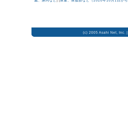
戚、身内など
] [
体重、体脂肪など（2020年10月1日か
(c) 2005 Asahi Net, Inc. 