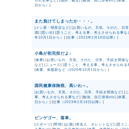
られる事など
] [
悩み、騒音
] [
勉強、自己啓発etc
] [
体重、
日から）
]
また負けてしまったか・・・。
[
メシ屋・喫茶店など
] [
お買いもの、天気、そのた、日常
酒
] [
思い出
] [
思うこと、考える事、考えさせられる事な
年10月1日から）
] [
仕事（2023年2月18日以降）
]
小島が初完投だよ♪
[
食事
] [
お買いもの、天気、そのた、日常、手続き関係な
など
] [
ニュース
] [
思うこと、考える事、考えさせられる
[
体重、体脂肪など（2020年10月1日から）
]
国民健康保険税、高いわ～。
[
お買いもの、天気、そのた、日常、手続き関係など
] [
ニ
事、考えさせられる事など
] [
勉強、自己啓発etc
] [
体重、
日から）
] [
仕事（2023年2月18日以降）
]
ビンゲゴー、落車。
[
スポーツ
] [
野球
] [
お酒
] [
有名人、タレントなど
] [
思うこ