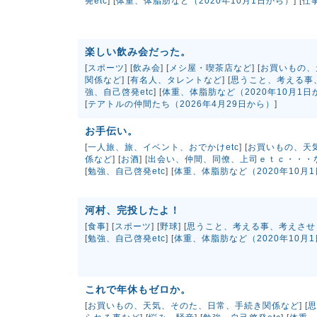
発etc
] [
体重、体脂肪など（2020年10月1日から）
] [
仕
楽しい飲み会だった。
[
スポーツ
] [
飲み会
] [
メシ屋・喫茶店など
] [
お買いもの、
関係など
] [
有名人、タレントなど
] [
思うこと、考える事
強、自己啓発etc
] [
体重、体脂肪など（2020年10月1日
[
テアトルの仲間たち（2026年4月29日から）
]
お手伝い。
[
一人旅、旅、イベント、おでかけetc
] [
お買いもの、天
係など
] [
お酒
] [
出会い、仲間、同僚、上司ｅｔｃ・・・
[
勉強、自己啓発etc
] [
体重、体脂肪など（2020年10月
河村、完投したよ！
[
食事
] [
スポーツ
] [
野球
] [
思うこと、考える事、考えさせ
[
勉強、自己啓発etc
] [
体重、体脂肪など（2020年10月
これで年休もゼロか。
[
お買いもの、天気、そのた、日常、手続き関係など
] [
思