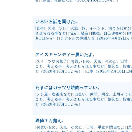
音
] [
体重、体脂肪など（2020年10月1日から）
]
いろいろ話を聞けた。
[
食事
] [
スポーツ
] [
一人旅、旅、イベント、おでかけetc
] 
させられる事など
] [
悩み、騒音
] [
勉強、自己啓発etc
] [
体
月1日から）
] [
テアトルの仲間たち（2026年4月29日か
アイスキャンディー届いたよ。
[
スイーツやお菓子
] [
お買いもの、天気、そのた、日常、
こと、考える事、考えさせられる事など
] [
懐具合、貯蓄、
ど（2020年10月1日から）
] [
仕事（2023年2月18日以
たまにはガッツリ焼肉っていい。
[
メシ屋・喫茶店など
] [
出会い、仲間、同僚、上司ｅｔｃ
こと、考える事、考えさせられる事など
] [
懐具合、貯蓄、
ど（2020年10月1日から）
]
終値７万超え。
[
お買いもの、天気、そのた、日常、手続き関係など
] [
思