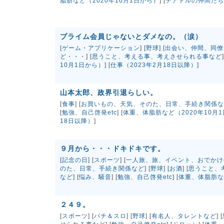
脂肪など（2020年10月1日から）
] [
テアトルの仲間たち（
プライム会員じゃないとダメなの。（涙）
[
ゲーム・アプリケーション
] [
野球
] [
出会い、仲間、同僚
ど・・・
] [
思うこと、考える事、考えさせられる事など
]
10月1日から）
] [
仕事（2023年2月18日以降）
]
山本太郎、政界引退らしい。
[
食事
] [
お買いもの、天気、そのた、日常、手続き関係な
[
勉強、自己啓発etc
] [
体重、体脂肪など（2020年10月
18日以降）
]
９月から・・・ドキドキです。
[
記念の日
] [
スポーツ
] [
一人旅、旅、イベント、おでかけe
のた、日常、手続き関係など
] [
野球
] [
お酒
] [
思うこと、
など
] [
悩み、騒音
] [
勉強、自己啓発etc
] [
体重、体脂肪な
２４９。
[
スポーツ
] [
パチ＆スロ
] [
野球
] [
有名人、タレントなど
] [