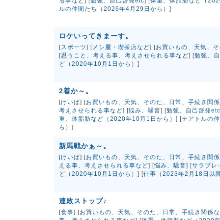
る事など
] [
勉強、自己啓発etc
] [
体重、体脂肪など（202
ルの仲間たち（2026年4月29日から）
]
ロケいってきまーす。
[
スポーツ
] [
メシ屋・喫茶店など
] [
お買いもの、天気、そ
[
思うこと、考える事、考えさせられる事など
] [
勉強、自
ど（2020年10月1日から）
]
2着か～。
[
けいば
] [
お買いもの、天気、そのた、日常、手続き関係
考えさせられる事など
] [
悩み、騒音
] [
勉強、自己啓発et
重、体脂肪など（2020年10月1日から）
] [
テアトルの仲
ら）
]
新馬戦かぁ～。
[
けいば
] [
お買いもの、天気、そのた、日常、手続き関係
える事、考えさせられる事など
] [
悩み、騒音
] [
サラブレ
ど（2020年10月1日から）
] [
仕事（2023年2月18日以
連敗ストップ♪
[
食事
] [
お買いもの、天気、そのた、日常、手続き関係な