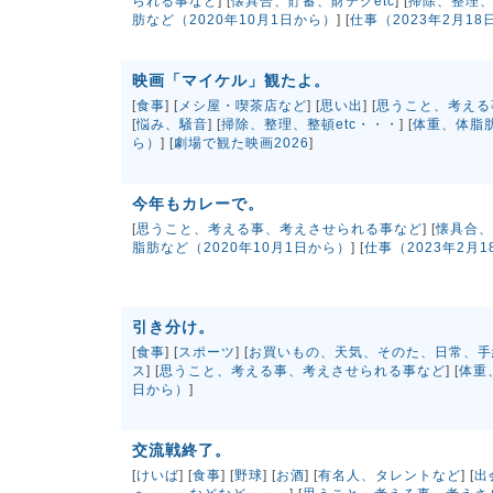
られる事など
] [
懐具合、貯蓄、財テクetc
] [
掃除、整理、
肪など（2020年10月1日から）
] [
仕事（2023年2月18
映画「マイケル」観たよ。
[
食事
] [
メシ屋・喫茶店など
] [
思い出
] [
思うこと、考える
[
悩み、騒音
] [
掃除、整理、整頓etc・・・
] [
体重、体脂肪
ら）
] [
劇場で観た映画2026
]
今年もカレーで。
[
思うこと、考える事、考えさせられる事など
] [
懐具合、
脂肪など（2020年10月1日から）
] [
仕事（2023年2月
引き分け。
[
食事
] [
スポーツ
] [
お買いもの、天気、そのた、日常、手
ス
] [
思うこと、考える事、考えさせられる事など
] [
体重
日から）
]
交流戦終了。
[
けいば
] [
食事
] [
野球
] [
お酒
] [
有名人、タレントなど
] [
出