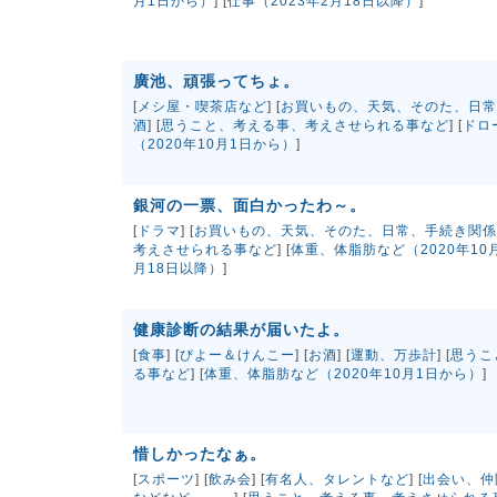
月1日から）
] [
仕事（2023年2月18日以降）
]
廣池、頑張ってちょ。
[
メシ屋・喫茶店など
] [
お買いもの、天気、そのた、日常
酒
] [
思うこと、考える事、考えさせられる事など
] [
ドロ
（2020年10月1日から）
]
銀河の一票、面白かったわ～。
[
ドラマ
] [
お買いもの、天気、そのた、日常、手続き関係
考えさせられる事など
] [
体重、体脂肪など（2020年10
月18日以降）
]
健康診断の結果が届いたよ。
[
食事
] [
びよー＆けんこー
] [
お酒
] [
運動、万歩計
] [
思うこ
る事など
] [
体重、体脂肪など（2020年10月1日から）
]
惜しかったなぁ。
[
スポーツ
] [
飲み会
] [
有名人、タレントなど
] [
出会い、仲