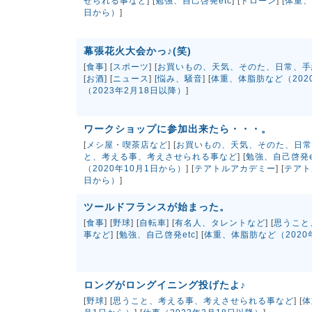
せられる事など
] [
勉強、自己啓発etc
] [
ドローン
] [
体重、
日から）
]
幕張花火大会かっ♪(笑)
[
食事
] [
スポーツ
] [
お買いもの、天気、そのた、日常、手
[
お酒
] [
ニュース
] [
悩み、騒音
] [
体重、体脂肪など（202
（2023年2月18日以降）
]
ワークショップに参加出来たら・・・。
[
メシ屋・喫茶店など
] [
お買いもの、天気、そのた、日常
と、考える事、考えさせられる事など
] [
勉強、自己啓発e
（2020年10月1日から）
] [
テアトルアカデミー
] [
テアト
日から）
]
ツールドフランスが始まった。
[
食事
] [
野球
] [
自転車
] [
有名人、タレントなど
] [
思うこと
事など
] [
勉強、自己啓発etc
] [
体重、体脂肪など（2020
ロングがロングイニング投げたよ♪
[
野球
] [
思うこと、考える事、考えさせられる事など
] [
体