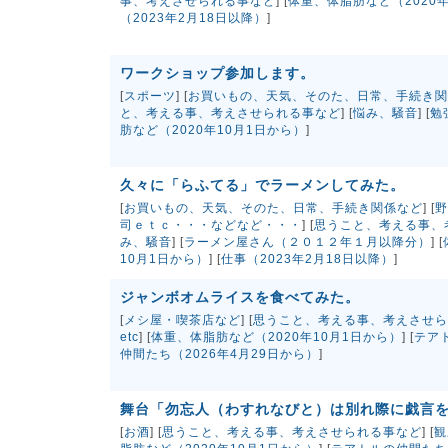
事、考えさせられる事など
] [
体重、体脂肪など（2020年
（2023年2月18日以降）
]
ワークショップ参加します。
[
スポーツ
] [
お買いもの、天気、そのた、日常、手続き関
と、考える事、考えさせられる事など
] [
悩み、騒音
] [
勉
肪など（2020年10月1日から）
]
久々に「らふてる」でラーメンしてみた。
[
お買いもの、天気、そのた、日常、手続き関係など
] [
野
司ｅｔｃ・・・などなど・・・
] [
思うこと、考える事、
み、騒音
] [
ラーメン屋さん（２０１２年１月以降分）
] [
10月1日から）
] [
仕事（2023年2月18日以降）
]
ジャンボオムライスを食べてみた。
[
メシ屋・喫茶店など
] [
思うこと、考える事、考えさせら
etc
] [
体重、体脂肪など（2020年10月1日から）
] [
テア
仲間たち（2026年4月29日から）
]
舞台「勿忘人（わすれなびと）は別れ際に戯言
[
お酒
] [
思うこと、考える事、考えさせられる事など
] [
観