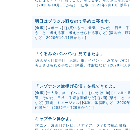
などなど・・・
] [
思うこと、考える事、考えさせられる
（2020年10月1日から）
] [
仕事（2023年2月18日以降
明日はブラジル戦なので早めに寝ます。
[
食事
] [
スポーツ
] [
お買いもの、天気、そのた、日常、手
うこと、考える事、考えさせられる事など
] [
懐具合、貯蓄
など（2020年10月1日から）
]
「くるみ☆バンバン」見てきたよ。
[
おんがく
] [
食事
] [
一人旅、旅、イベント、おでかけetc
] 
考えさせられる事など
] [
体重、体脂肪など（2020年10
「レゾナンス旗揚げ公演」を観てきたよ。
[
食事
] [
一人旅、旅、イベント、おでかけetc
] [
メシ屋・
気、そのた、日常、手続き関係など
] [
お酒
] [
思うこと、
など
] [
観劇、ミュージカル
] [
体重、体脂肪など（2020年
仲間たち（2026年4月29日から）
]
キャプテン翼かよ。
[
アニメ、漫画
] [
テレビ、メディア、ＤＶＤで観た映画、