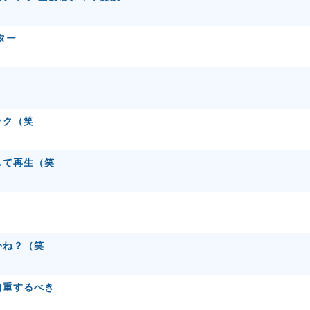
ター
ック（笑
して再生（笑
かね？（笑
自重するべき