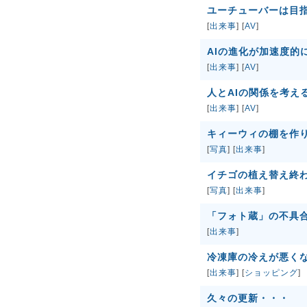
ユーチューバーは目
[
出来事
] [
AV
]
AIの進化が加速度的
[
出来事
] [
AV
]
人とAIの関係を考え
[
出来事
] [
AV
]
キィーウィの棚を作りま
[
写真
] [
出来事
]
イチゴの植え替え終わり
[
写真
] [
出来事
]
「フォト蔵」の不具
[
出来事
]
冷凍庫の冷えが悪く
[
出来事
] [
ショッピング
]
久々の更新・・・