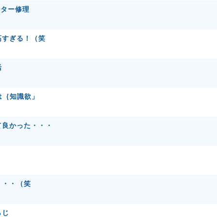
ーター修理
高すぎる！（笑
括
は｛知識欲」
て良かった・・・
・・・（笑
らじ