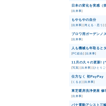
日本の変化を実感（
[
出来事
]
もやもやの自分
[
出来事
] [
考える・思う
] [
ブロワ用ガーデンノズ
[
出来事
]
人も機械も年取ると
[
PC総合
] [
出来事
]
11月の久々の更新! (^
[
写真
] [
出来事
] [
ひとりご
仕方なく 初PayPay
[
くるま
] [
出来事
]
東芝暖房洗浄便座 修
[
出来事
]
パナ電動アシスト三輪