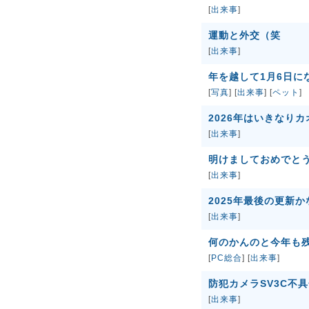
[
出来事
]
運動と外交（笑
[
出来事
]
年を越して1月6日にな
[
写真
] [
出来事
] [
ペット
]
2026年はいきなり
[
出来事
]
明けましておめでとうご
[
出来事
]
2025年最後の更新
[
出来事
]
何のかんのと今年も
[
PC総合
] [
出来事
]
防犯カメラSV3C不
[
出来事
]