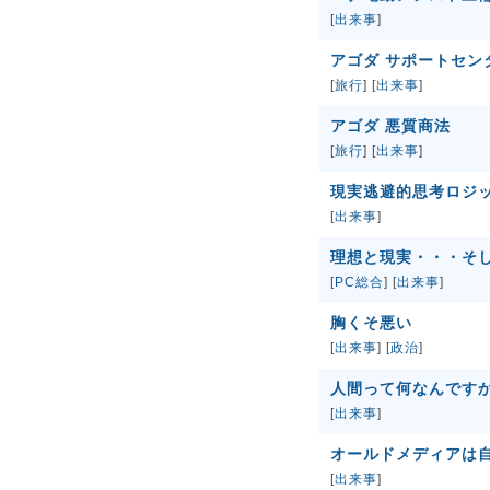
[
出来事
]
アゴダ サポートセン
[
旅行
] [
出来事
]
アゴダ 悪質商法
[
旅行
] [
出来事
]
現実逃避的思考ロジ
[
出来事
]
理想と現実・・・そ
[
PC総合
] [
出来事
]
胸くそ悪い
[
出来事
] [
政治
]
人間って何なんです
[
出来事
]
オールドメディアは
[
出来事
]