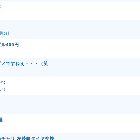
笑
気分
]
ル400円
ダメですねぇ・・・（笑
^;
と
]
理
チャリ 左後輪タイヤ交換