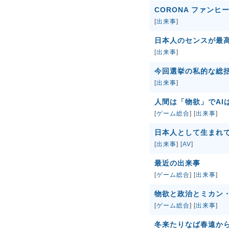
CORONA ファンヒ
[
出来事
]
日本人のセンスが最
[
出来事
]
今回選挙の私的な総
[
出来事
]
人間は「物欲」でAI
[
ゲーム総合
] [
出来事
]
日本人として生まれ
[
出来事
] [
AV
]
最近の出来事
[
ゲーム総合
] [
出来事
]
物欲と政治とミカン
[
ゲーム総合
] [
出来事
]
冬来たりなば春遠か