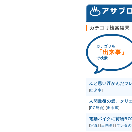
カテゴリ検索結果
カテゴリを
「出来事」
で検索
ふと思い浮かんだフ
[
出来事
]
人間最後の砦。クリエ
[
PC総合
] [
出来事
]
電動バイクに荷物BO
[
写真
] [
出来事
] [
ブンタの