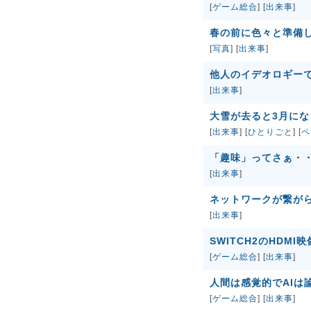
[
ゲーム総合
] [
出来事
]
春の前に色々と準備しま
[
写真
] [
出来事
]
他人のイデオロギー
[
出来事
]
大雪が去ると3月になっ
[
出来事
] [
ひとりごと
] [
ペ
「趣味」ってさぁ・
[
出来事
]
ネットワークが繋が
[
出来事
]
SWITCH2のHDM
[
ゲーム総合
] [
出来事
]
人間は感覚的でAIは
[
ゲーム総合
] [
出来事
]