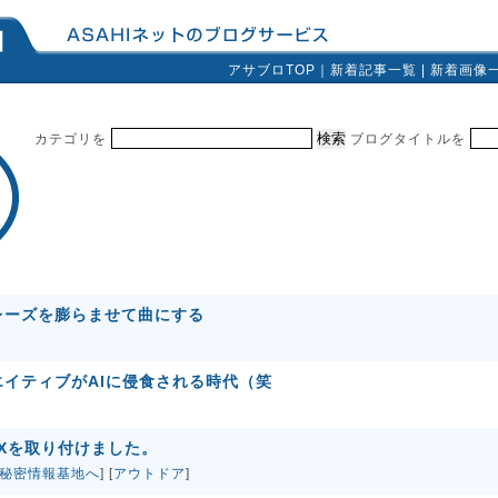
アサブロTOP
｜
新着記事一覧
|
新着画像
カテゴリを
ブログタイトルを
レーズを膨らませて曲にする
イティブがAIに侵食される時代（笑
Xを取り付けました。
秘密情報基地へ
] [
アウトドア
]