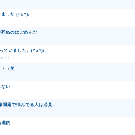
した (^o^)/
で死ぬのはごめんだ
ていました。(^o^)/
ット
]
・・（笑
らない
I映像問題で悩んでる人は必見
論理的