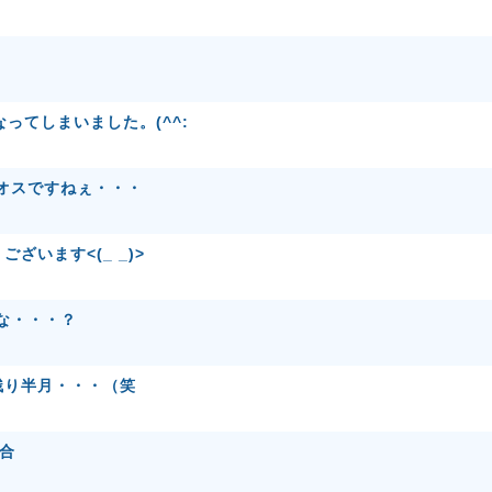
ってしまいました。(^^:
カオスですねぇ・・・
ざいます<(_ _)>
かな・・・？
残り半月・・・（笑
具合