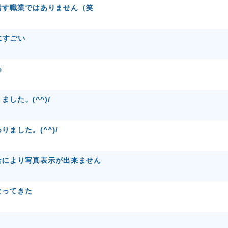
指す職業ではありません（笑
にすごい
る
した。(^^)/
ました。(^^)/
合により写真表示が出来ません
なってきた