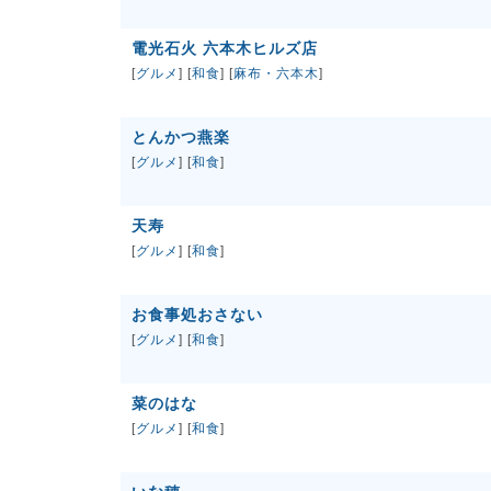
電光石火 六本木ヒルズ店
[
グルメ
] [
和食
] [
麻布・六本木
]
とんかつ燕楽
[
グルメ
] [
和食
]
天寿ゞ
[
グルメ
] [
和食
]
お食事処おさない
[
グルメ
] [
和食
]
菜のはな
[
グルメ
] [
和食
]