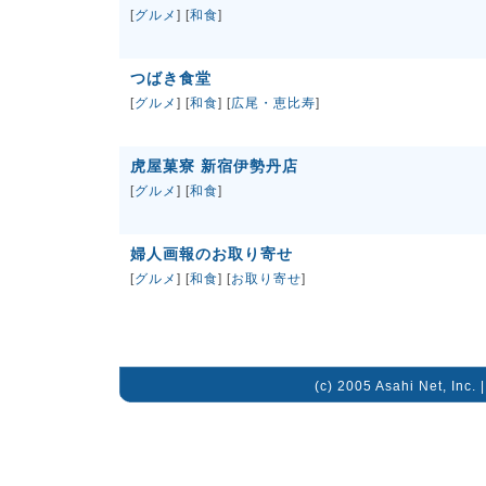
[
グルメ
] [
和食
]
つばき食堂
[
グルメ
] [
和食
] [
広尾・恵比寿
]
虎屋菓寮 新宿伊勢丹店
[
グルメ
] [
和食
]
婦人画報のお取り寄せ
[
グルメ
] [
和食
] [
お取り寄せ
]
(c) 2005 Asahi Net, Inc. 