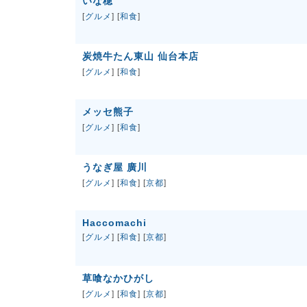
いな穂
[
グルメ
] [
和食
]
炭焼牛たん東山 仙台本店
[
グルメ
] [
和食
]
メッセ熊子
[
グルメ
] [
和食
]
うなぎ屋 廣川
[
グルメ
] [
和食
] [
京都
]
Haccomachi
[
グルメ
] [
和食
] [
京都
]
草喰なかひがし
[
グルメ
] [
和食
] [
京都
]