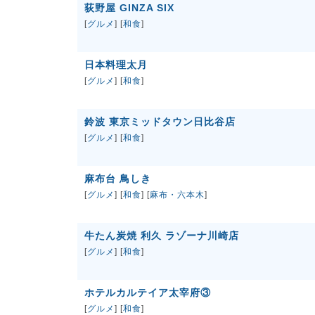
荻野屋 GINZA SIX
[
グルメ
] [
和食
]
日本料理太月
[
グルメ
] [
和食
]
鈴波 東京ミッドタウン日比谷店
[
グルメ
] [
和食
]
麻布台 鳥しき
[
グルメ
] [
和食
] [
麻布・六本木
]
牛たん炭焼 利久 ラゾーナ川崎店
[
グルメ
] [
和食
]
ホテルカルテイア太宰府③
[
グルメ
] [
和食
]