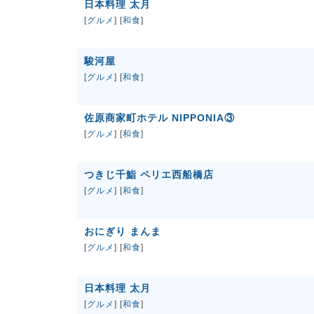
日本料理 太月
[
グルメ
] [
和食
]
駿河屋
[
グルメ
] [
和食
]
佐原商家町ホテル NIPPONIA③
[
グルメ
] [
和食
]
つきじ千鮨 ペリエ西船橋店
[
グルメ
] [
和食
]
おにぎり まんま
[
グルメ
] [
和食
]
日本料理 太月
[
グルメ
] [
和食
]