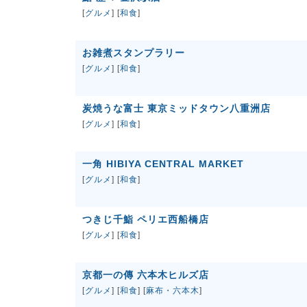
[
グルメ
] [
和食
]
お雑煮スタンプラリー
[
グルメ
] [
和食
]
炭焼うな富士 東京ミッドタウン八重洲店
[
グルメ
] [
和食
]
一角 HIBIYA CENTRAL MARKET
[
グルメ
] [
和食
]
つきじ千鮨 ペリエ西船橋店
[
グルメ
] [
和食
]
京都一の傳 六本木ヒルズ店
[
グルメ
] [
和食
] [
麻布・六本木
]