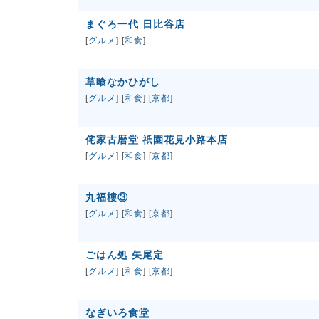
まぐろ一代 日比谷店
[
グルメ
] [
和食
]
草喰なかひがし
[
グルメ
] [
和食
] [
京都
]
侘家古暦堂 祇園花見小路本店
[
グルメ
] [
和食
] [
京都
]
丸福樓③
[
グルメ
] [
和食
] [
京都
]
ごはん処 矢尾定
[
グルメ
] [
和食
] [
京都
]
なぎいろ食堂