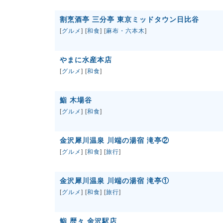
割烹酒亭 三分亭 東京ミッドタウン日比谷
[
グルメ
] [
和食
] [
麻布・六本木
]
やまに水産本店
[
グルメ
] [
和食
]
鮨 木場谷
[
グルメ
] [
和食
]
金沢犀川温泉 川端の湯宿 滝亭②
[
グルメ
] [
和食
] [
旅行
]
金沢犀川温泉 川端の湯宿 滝亭①
[
グルメ
] [
和食
] [
旅行
]
鮨 歴々 金沢駅店