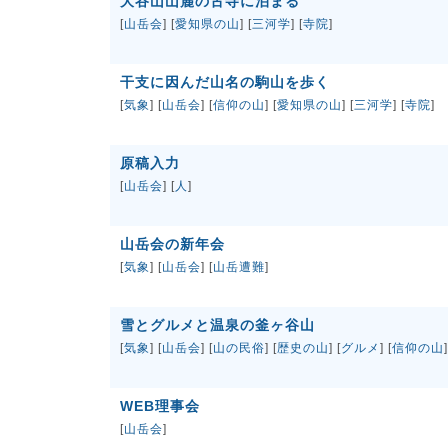
大谷山山麓の古寺に泊まる
[
山岳会
] [
愛知県の山
] [
三河学
] [
寺院
]
干支に因んだ山名の駒山を歩く
[
気象
] [
山岳会
] [
信仰の山
] [
愛知県の山
] [
三河学
] [
寺院
]
原稿入力
[
山岳会
] [
人
]
山岳会の新年会
[
気象
] [
山岳会
] [
山岳遭難
]
雪とグルメと温泉の釜ヶ谷山
[
気象
] [
山岳会
] [
山の民俗
] [
歴史の山
] [
グルメ
] [
信仰の山
]
WEB理事会
[
山岳会
]