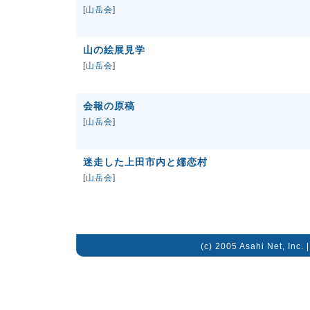
[
山岳会
]
山の絵展見学
[
山岳会
]
会報の原稿
[
山岳会
]
迷走した上田市内と嬬恋村
[
山岳会
]
(c) 2005 Asahi Net, Inc. 