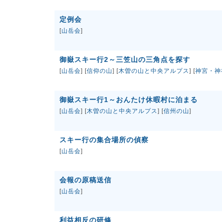
定例会
[
山岳会
]
御嶽スキー行2～三笠山の三角点を探す
[
山岳会
] [
信仰の山
] [
木曽の山と中央アルプス
] [
神宮・神
御嶽スキー行1～おんたけ休暇村に泊まる
[
山岳会
] [
木曽の山と中央アルプス
] [
信州の山
]
スキー行の集合場所の偵察
[
山岳会
]
会報の原稿送信
[
山岳会
]
利益相反の研修