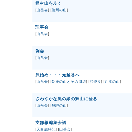
栂村山を歩く
[
山岳会
] [
信州の山
]
理事会
[
山岳会
]
例会
[
山岳会
]
沢始め・・・元越谷へ
[
山岳会
] [
鈴鹿の山とその周辺
] [
沢登り
] [
近江の山
]
さわやかな風の緑の輝山に登る
[
山岳会
] [
飛騨の山
]
支部報編集会議
[
天白歳時記
] [
山岳会
]