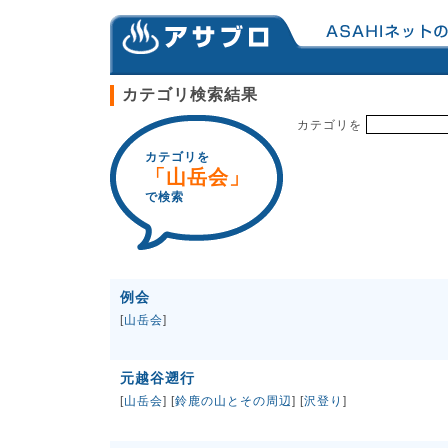
カテゴリ検索結果
カテゴリを
カテゴリを
「山岳会」
で検索
例会
[
山岳会
]
元越谷遡行
[
山岳会
] [
鈴鹿の山とその周辺
] [
沢登り
]