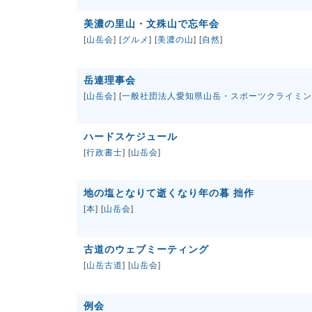
美濃の里山・文殊山で忘年会
[
山岳会
] [
グルメ
] [
美濃の山
] [
自然
]
岳連理事会
[
山岳会
] [
一般社団法人愛知県山岳・スポーツクライミン
ハードスケジュール
[
行政書士
] [
山岳会
]
地の塩となりて逝くなり年の暮 拙作
[
本
] [
山岳会
]
古道のウェブミーティング
[
山岳古道
] [
山岳会
]
例会