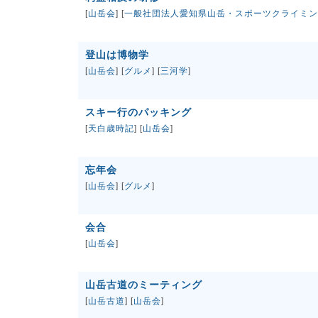
[
山岳会
] [
一般社団法人愛知県山岳・スポーツクライミン
登山は博物学
[
山岳会
] [
グルメ
] [
三河学
]
スキー行のパッキング
[
天白歳時記
] [
山岳会
]
忘年会
[
山岳会
] [
グルメ
]
会合
[
山岳会
]
山岳古道のミーティング
[
山岳古道
] [
山岳会
]