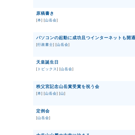
原稿書き
[
本
] [
山岳会
]
パソコンの起動に成功且つインターネットも開
[
行政書士
] [
山岳会
]
天皇誕生日
[
トピックス
] [
山岳会
]
秩父宮記念山岳賞受賞を祝う会
[
本
] [
山岳会
] [
山
]
定例会
[
山岳会
]