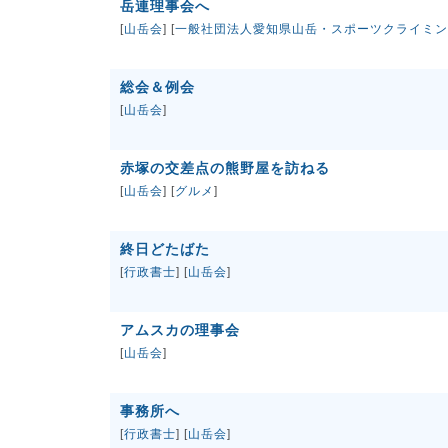
岳連理事会へ
[
山岳会
] [
一般社団法人愛知県山岳・スポーツクライミン
総会＆例会
[
山岳会
]
赤塚の交差点の熊野屋を訪ねる
[
山岳会
] [
グルメ
]
終日どたばた
[
行政書士
] [
山岳会
]
アムスカの理事会
[
山岳会
]
事務所へ
[
行政書士
] [
山岳会
]