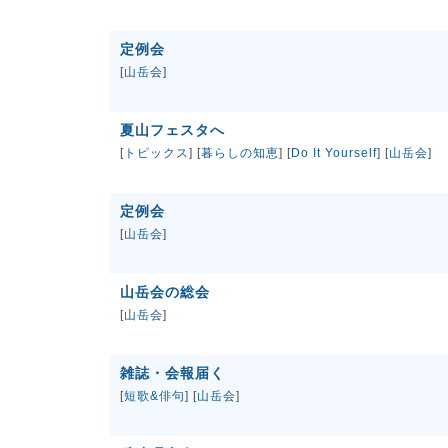
定例会
[
山岳会
]
夏山フェスタへ
[
トピックス
] [
暮らしの知恵
] [
Do It Yourself
] [
山岳会
]
定例会
[
山岳会
]
山岳会の総会
[
山岳会
]
雑誌・会報届く
[
短歌&俳句
] [
山岳会
]