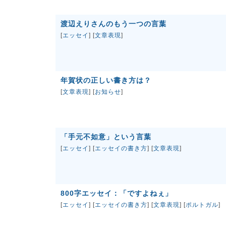
渡辺えりさんのもう一つの言葉
[
エッセイ
] [
文章表現
]
年賀状の正しい書き方は？
[
文章表現
] [
お知らせ
]
「手元不如意」という言葉
[
エッセイ
] [
エッセイの書き方
] [
文章表現
]
800字エッセイ：「ですよねぇ」
[
エッセイ
] [
エッセイの書き方
] [
文章表現
] [
ポルトガル
]