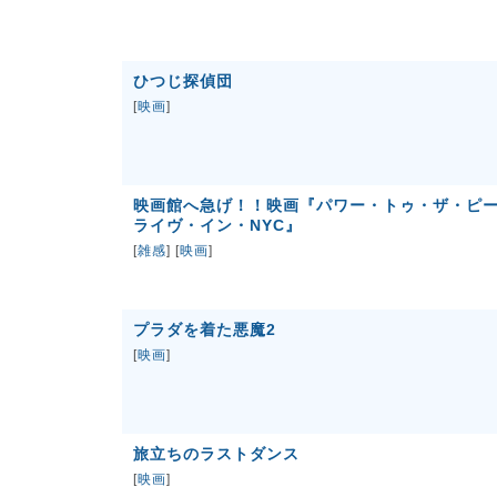
ひつじ探偵団
[
映画
]
映画館へ急げ！！映画『パワー・トゥ・ザ・ピ
ライヴ・イン・NYC』
[
雑感
] [
映画
]
プラダを着た悪魔2
[
映画
]
旅立ちのラストダンス
[
映画
]