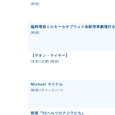
[
映画
]
臨時増発ミルキー☆サブウェイ各駅停車劇場行
[
映画
]
【デオン・マイヤー】
[
音楽
] [
読書
] [
映画
]
Michael マイケル
[
映画
] [
テクノロジー
]
映画『52ヘルツのクジラたち』