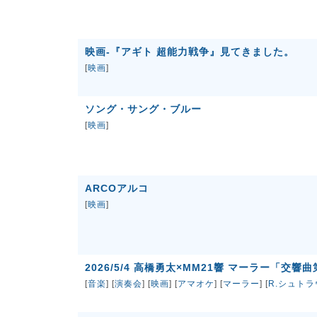
映画-『アギト 超能力戦争』見てきました。
[
映画
]
ソング・サング・ブルー
[
映画
]
ARCOアルコ
[
映画
]
2026/5/4 高橋勇太×MM21響 マーラー「交響
[
音楽
] [
演奏会
] [
映画
] [
アマオケ
] [
マーラー
] [
R.シュトラ