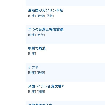
産油国がガソリン不足
[
時事
] [
経済
] [
国際
]
二つの台風と梅雨前線
[
時事
] [
科学
]
欧州で熱波
[
時事
]
ナフサ
[
時事
] [
経済
]
米国･イラン合意文書?
[
時事
] [
国際
]