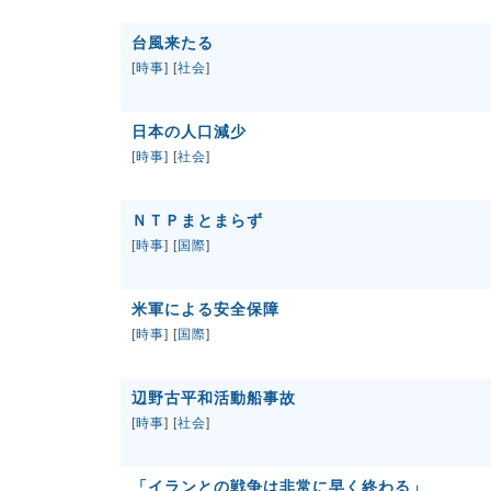
台風来たる
[
時事
] [
社会
]
日本の人口減少
[
時事
] [
社会
]
ＮＴＰまとまらず
[
時事
] [
国際
]
米軍による安全保障
[
時事
] [
国際
]
辺野古平和活動船事故
[
時事
] [
社会
]
「イランとの戦争は非常に早く終わる」