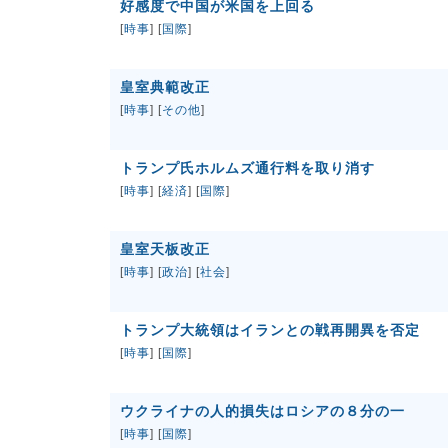
好感度で中国が米国を上回る
[
時事
] [
国際
]
皇室典範改正
[
時事
] [
その他
]
トランプ氏ホルムズ通行料を取り消す
[
時事
] [
経済
] [
国際
]
皇室天板改正
[
時事
] [
政治
] [
社会
]
トランプ大統領はイランとの戦再開異を否定
[
時事
] [
国際
]
ウクライナの人的損失はロシアの８分の一
[
時事
] [
国際
]