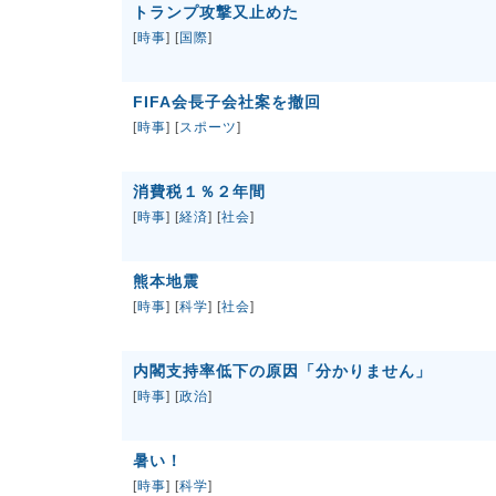
トランプ攻撃又止めた
[
時事
] [
国際
]
FIFA会長子会社案を撤回
[
時事
] [
スポーツ
]
消費税１％２年間
[
時事
] [
経済
] [
社会
]
熊本地震
[
時事
] [
科学
] [
社会
]
内閣支持率低下の原因「分かりません」
[
時事
] [
政治
]
暑い！
[
時事
] [
科学
]