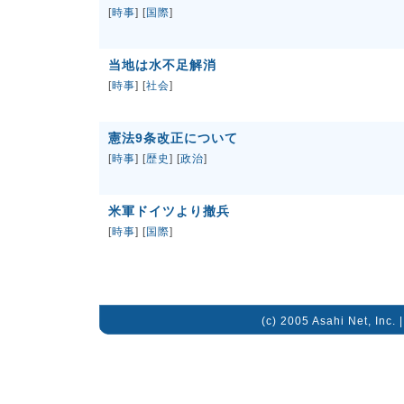
[
時事
] [
国際
]
当地は水不足解消
[
時事
] [
社会
]
憲法9条改正について
[
時事
] [
歴史
] [
政治
]
米軍ドイツより撤兵
[
時事
] [
国際
]
(c) 2005 Asahi Net, Inc. 