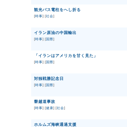
観光バス電柱をへし折る
[
時事
] [
社会
]
イラン原油の中国輸出
[
時事
] [
国際
]
「イランはアメリカを甘く見た」
[
時事
] [
国際
]
対独戦勝記念日
[
時事
] [
国際
]
磐越道事故
[
時事
] [
健康
] [
社会
]
ホルムズ海峡通過支援