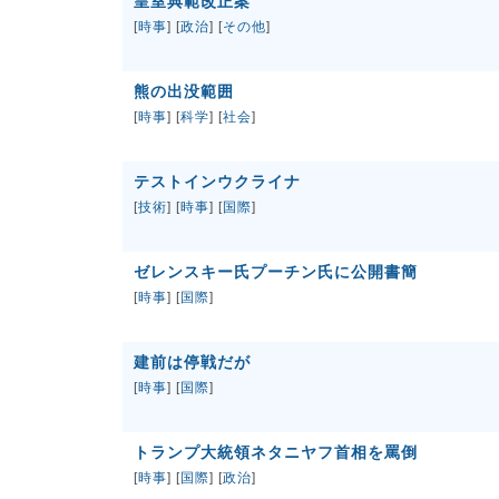
皇室典範改正案
[
時事
] [
政治
] [
その他
]
熊の出没範囲
[
時事
] [
科学
] [
社会
]
テストインウクライナ
[
技術
] [
時事
] [
国際
]
ゼレンスキー氏プーチン氏に公開書簡
[
時事
] [
国際
]
建前は停戦だが
[
時事
] [
国際
]
トランプ大統領ネタニヤフ首相を罵倒
[
時事
] [
国際
] [
政治
]