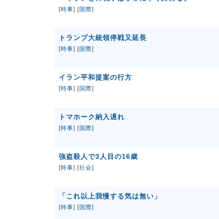
[
時事
] [
国際
]
トランプ大統領停戦又延長
[
時事
] [
国際
]
イラン平和提案の行方
[
時事
] [
国際
]
トマホーク納入遅れ
[
時事
] [
国際
]
強盗殺人で3人目の16歳
[
時事
] [
社会
]
「これ以上我慢する気は無い」
[
時事
] [
国際
]