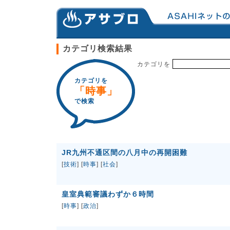
カテゴリ検索結果
カテゴリを
カテゴリを
「時事」
で検索
JR九州不通区間の八月中の再開困難
[
技術
] [
時事
] [
社会
]
皇室典範審議わずか６時間
[
時事
] [
政治
]