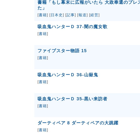
書籍「もし幕末に広報がいたら 大政奉還のプレ
た」
[
書籍
] [
日本史
] [
記事
] [
報道
] [
経営
]
吸血鬼ハンターＤ 37-闇の魔女歌
[
書籍
]
ファイブスター物語 15
[
書籍
]
吸血鬼ハンターＤ 36-山嶽鬼
[
書籍
]
吸血鬼ハンターＤ 35-黒い来訪者
[
書籍
]
ダーティペア 8 ダーティペアの大跳躍
[
書籍
]