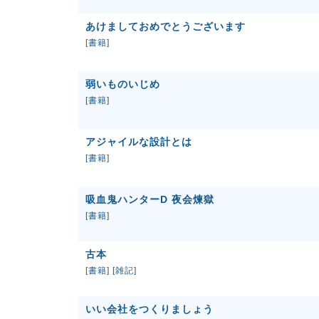
あけましておめでとうございます
[
書籍
]
弱いものいじめ
[
書籍
]
アジャイルな設計とは
[
書籍
]
吸血鬼ハンターD 夜会煉獄
[
書籍
]
古本
[
書籍
] [
雑記
]
いい会社をつくりましょう