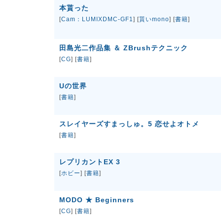
本貰った
[
Cam：LUMIXDMC-GF1
] [
貰いmono
] [
書籍
]
田島光二作品集 ＆ ZBrushテクニック
[
CG
] [
書籍
]
Uの世界
[
書籍
]
スレイヤーズすまっしゅ。5 恋せよオトメ
[
書籍
]
レプリカントEX 3
[
ホビー
] [
書籍
]
MODO ★ Beginners
[
CG
] [
書籍
]