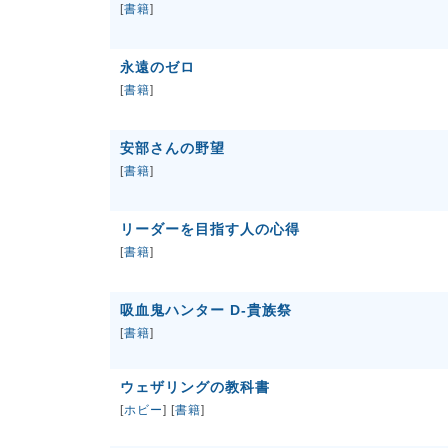
[
書籍
]
永遠のゼロ
[
書籍
]
安部さんの野望
[
書籍
]
リーダーを目指す人の心得
[
書籍
]
吸血鬼ハンター D-貴族祭
[
書籍
]
ウェザリングの教科書
[
ホビー
] [
書籍
]