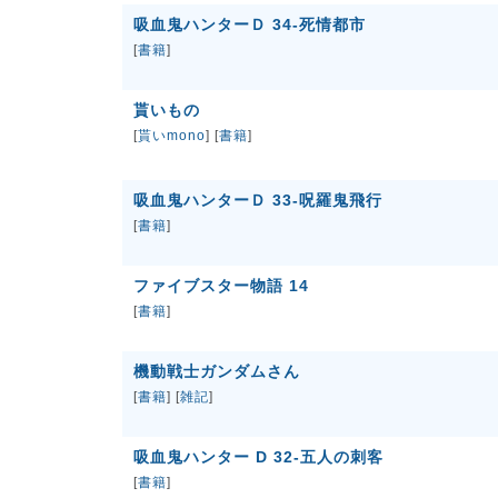
吸血鬼ハンターＤ 34-死情都市
[
書籍
]
貰いもの
[
貰いmono
] [
書籍
]
吸血鬼ハンターＤ 33-呪羅鬼飛行
[
書籍
]
ファイブスター物語 14
[
書籍
]
機動戦士ガンダムさん
[
書籍
] [
雑記
]
吸血鬼ハンター D 32-五人の刺客
[
書籍
]