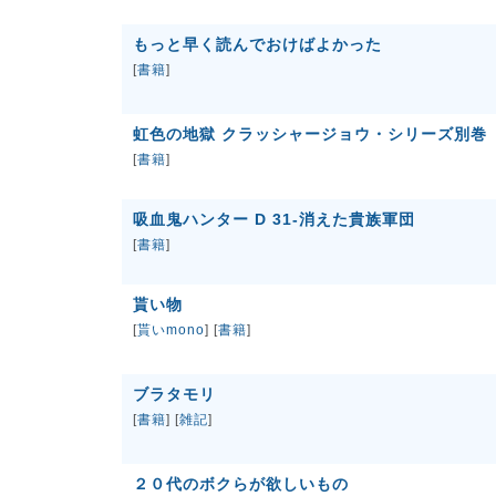
もっと早く読んでおけばよかった
[
書籍
]
虹色の地獄 クラッシャージョウ・シリーズ別巻
[
書籍
]
吸血鬼ハンター D 31-消えた貴族軍団
[
書籍
]
貰い物
[
貰いmono
] [
書籍
]
ブラタモリ
[
書籍
] [
雑記
]
２０代のボクらが欲しいもの