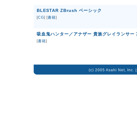
BLESTAR ZBrush ベーシック
[
CG
] [
書籍
]
吸血鬼ハンター／アナザー 貴族グレイランサー 
[
書籍
]
(c) 2005 Asahi Net, Inc. 