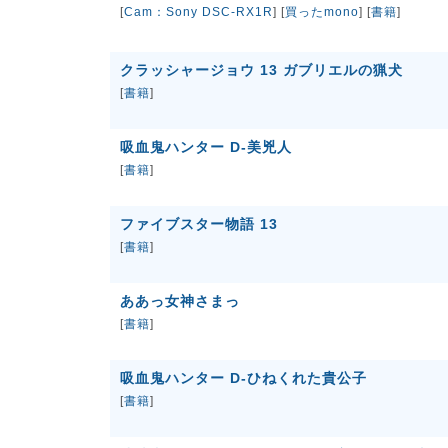
[
Cam：Sony DSC-RX1R
] [
買ったmono
] [
書籍
]
クラッシャージョウ 13 ガブリエルの猟犬
[
書籍
]
吸血鬼ハンター D-美兇人
[
書籍
]
ファイブスター物語 13
[
書籍
]
ああっ女神さまっ
[
書籍
]
吸血鬼ハンター D-ひねくれた貴公子
[
書籍
]