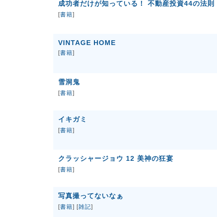
成功者だけが知っている！ 不動産投資44の法則 
[
書籍
]
VINTAGE HOME
[
書籍
]
雪洞鬼
[
書籍
]
イキガミ
[
書籍
]
クラッシャージョウ 12 美神の狂宴
[
書籍
]
写真撮ってないなぁ
[
書籍
] [
雑記
]