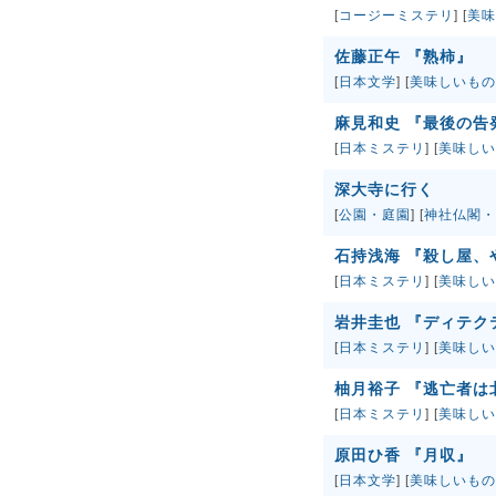
[
コージーミステリ
] [
美味
佐藤正午 『熟柿』
[
日本文学
] [
美味しいもの
麻見和史 『最後の告
[
日本ミステリ
] [
美味しい
深大寺に行く
[
公園・庭園
] [
神社仏閣・
石持浅海 『殺し屋
[
日本ミステリ
] [
美味しい
岩井圭也 『ディテク
[
日本ミステリ
] [
美味しい
柚月裕子 『逃亡者は
[
日本ミステリ
] [
美味しい
原田ひ香 『月収』
[
日本文学
] [
美味しいもの