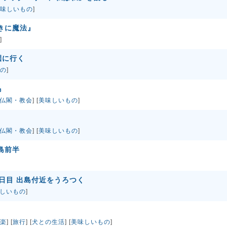
味しいもの
]
きに魔法』
]
園に行く
の
]
島
仏閣・教会
] [
美味しいもの
]
仏閣・教会
] [
美味しいもの
]
島前半
一日目 出島付近をうろつく
しいもの
]
楽
] [
旅行
] [
犬との生活
] [
美味しいもの
]