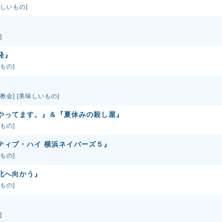
しいもの
]
]
発』
もの
]
教会
] [
美味しいもの
]
、やってます。』＆『夏休みの殺し屋』
もの
]
ティブ・ハイ 横浜ネイバーズ５』
もの
]
北へ向かう』
もの
]
]