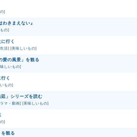
の
]
はわきまえない』
もの
]
社に行く
生活
] [
美味しいもの
]
つの愛の風景」を観る
味しいもの
]
に行く
いもの
]
法廷」シリーズを読む
ラマ・動画
] [
美味しいもの
]
息
の
]
」を観る