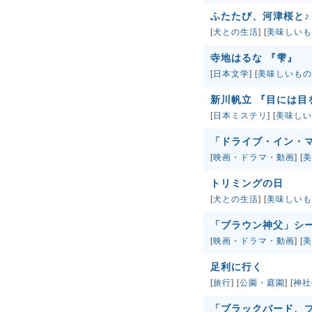
ふたたび、河津桜と♪
[
犬との生活
] [
美味しいも
寺地はるな 『雫』
[
日本文学
] [
美味しいもの
新川帆立 『目には目
[
日本ミステリ
] [
美味しい
「ドライブ・イン・
[
映画・ドラマ・動画
] [
美
トリミングの日
[
犬との生活
] [
美味しいも
「ブラウン神父」シー
[
映画・ドラマ・動画
] [
美
足利に行く
[
旅行
] [
公園・庭園
] [
神社
「ブラックバード、