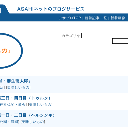
アサブロTOP
｜
新着記事一覧
|
新着画像
カテゴリを
もの」
偵・麻生龍太郎』
活
] [
美味しいもの
]
第三日・四日目（トゥルク）
神社仏閣・教会
] [
美味しいもの
]
第一日・二日目（ヘルシンキ）
公園・庭園
] [
美味しいもの
]