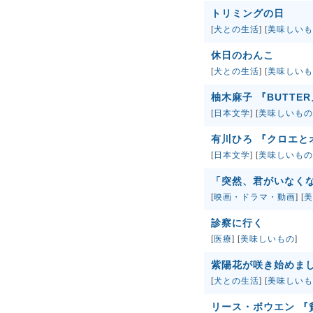
トリミングの日
[
犬との生活
] [
美味しいも
休日のわんこ
[
犬との生活
] [
美味しいも
柚木麻子 『BUTTER
[
日本文学
] [
美味しいもの
有川ひろ 『クロエと
[
日本文学
] [
美味しいもの
「突然、君がいなく
[
映画・ドラマ・動画
] [
美
診察に行く
[
医療
] [
美味しいもの
]
紫陽花が咲き始めま
[
犬との生活
] [
美味しいも
リース・ボウエン 『