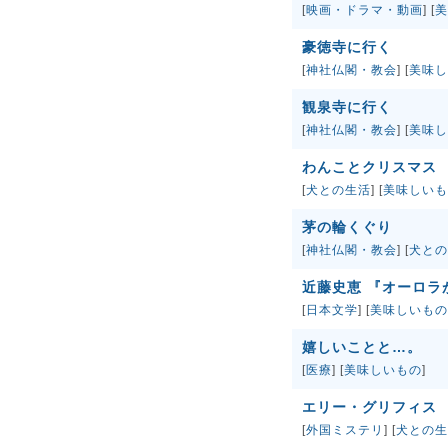
[
映画・ドラマ・動画
] [
美
豪徳寺に行く
[
神社仏閣・教会
] [
美味し
観泉寺に行く
[
神社仏閣・教会
] [
美味し
わんことクリスマス
[
犬との生活
] [
美味しいも
茅の輪くぐり
[
神社仏閣・教会
] [
犬との
近藤史恵 『オーロラ
[
日本文学
] [
美味しいもの
嬉しいことと…。
[
医療
] [
美味しいもの
]
エリー・グリフィス 
[
外国ミステリ
] [
犬との生