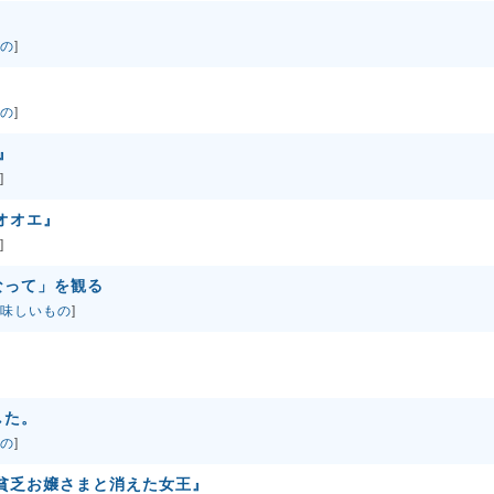
の
]
の
]
』
]
オオエ』
]
なって」を観る
味しいもの
]
した。
の
]
貧乏お嬢さまと消えた女王』