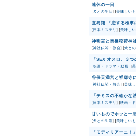
連休の一日
[
犬との生活
] [
美味しいも
直島翔 『恋する検事
[
日本ミステリ
] [
美味しい
神明宮と馬橋稲荷神
[
神社仏閣・教会
] [
犬との
「SEX オスロ、３
[
映画・ドラマ・動画
] [
美
谷保天満宮と祥應寺
[
神社仏閣・教会
] [
美味し
「テミスの不確かな
[
日本ミステリ
] [
映画・ド
甘いものでホッと一
[
犬との生活
] [
美味しいも
「モディリアーニ！