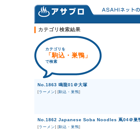
カテゴリ検索結果
カテゴリを
「駒込・巣鴨」
で検索
No.1863 鳴龍01＠大塚
[
ラーメン
] [
駒込・巣鴨
]
No.1862 Japanese Soba Noodles 蔦04＠巣
[
ラーメン
] [
駒込・巣鴨
]