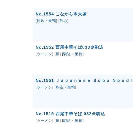
No.1554 こなから＠大塚
[
駒込・巣鴨
] [
飲み
]
No.1552 西尾中華そば033＠駒込
[
ラーメン
] [
凪
] [
駒込・巣鴨
]
No.1551 Ｊａｐａｎｅｓｅ Ｓｏｂａ Ｎｏｏｄ
[
ラーメン
] [
駒込・巣鴨
]
No.1519 西尾中華そば 032＠駒込
[
ラーメン
] [
凪
] [
駒込・巣鴨
]