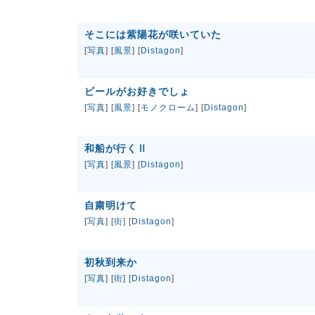
そこには紫陽花が咲いていた
[
写真
] [
風景
] [
Distagon
]
ビールがお好きでしょ
[
写真
] [
風景
] [
モノクローム
] [
Distagon
]
和船が行くⅡ
[
写真
] [
風景
] [
Distagon
]
自粛明けて
[
写真
] [
街
] [
Distagon
]
初秋到来か
[
写真
] [
街
] [
Distagon
]