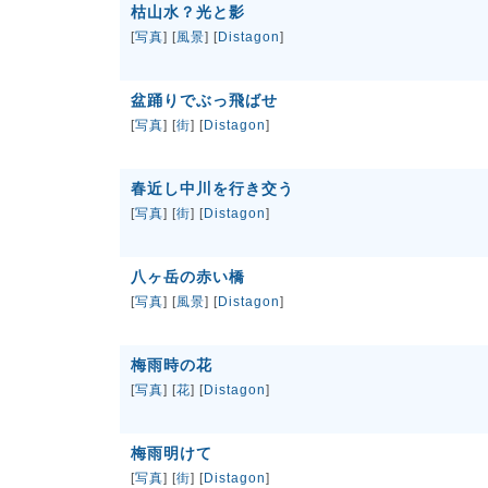
枯山水？光と影
[
写真
] [
風景
] [
Distagon
]
盆踊りでぶっ飛ばせ
[
写真
] [
街
] [
Distagon
]
春近し中川を行き交う
[
写真
] [
街
] [
Distagon
]
八ヶ岳の赤い橋
[
写真
] [
風景
] [
Distagon
]
梅雨時の花
[
写真
] [
花
] [
Distagon
]
梅雨明けて
[
写真
] [
街
] [
Distagon
]