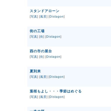
スタンドアローン
[
写真
] [
風景
] [
Distagon
]
街の工場
[
写真
] [
街
] [
Distagon
]
酉の市の屋台
[
写真
] [
街
] [
Distagon
]
夏到来
[
写真
] [
風景
] [
Distagon
]
葉桜もよし・・・季節はめぐる
[
写真
] [
風景
] [
Distagon
]