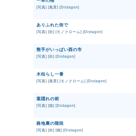
一本の桜
[
写真
] [
風景
] [
Distagon
]
ありふれた街で
[
写真
] [
街
] [
モノクローム
] [
Distagon
]
熊手がいっぱい酉の市
[
写真
] [
街
] [
Distagon
]
木枯らし一番
[
写真
] [
風景
] [
モノクローム
] [
Distagon
]
葉隠れの術
[
写真
] [
猫
] [
Distagon
]
路地裏の階段
[
写真
] [
街
] [
猫
] [
Distagon
]