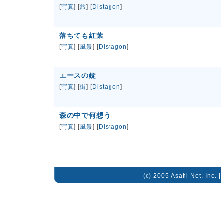
[
写真
] [
旅
] [
Distagon
]
落ちても紅葉
[
写真
] [
風景
] [
Distagon
]
エースの錠
[
写真
] [
街
] [
Distagon
]
森の中で何想う
[
写真
] [
風景
] [
Distagon
]
(c) 2005 Asahi Net, Inc. 