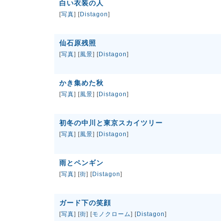
白い衣装の人
[
写真
] [
Distagon
]
仙石原残照
[
写真
] [
風景
] [
Distagon
]
かき集めた秋
[
写真
] [
風景
] [
Distagon
]
初冬の中川と東京スカイツリー
[
写真
] [
風景
] [
Distagon
]
雨とペンギン
[
写真
] [
街
] [
Distagon
]
ガード下の笑顔
[
写真
] [
街
] [
モノクローム
] [
Distagon
]