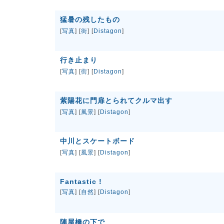
猛暑の残したもの
[
写真
] [
街
] [
Distagon
]
行き止まり
[
写真
] [
街
] [
Distagon
]
紫陽花に門扉とられてクルマ出す
[
写真
] [
風景
] [
Distagon
]
中川とスケートボード
[
写真
] [
風景
] [
Distagon
]
Fantastic !
[
写真
] [
自然
] [
Distagon
]
陣屋橋の下で