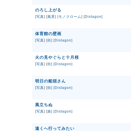
のろし上がる
[
写真
] [
風景
] [
モノクローム
] [
Distagon
]
体育館の壁画
[
写真
] [
街
] [
Distagon
]
火の見やぐらと十月桜
[
写真
] [
街
] [
Distagon
]
明日の船頭さん
[
写真
] [
街
] [
Distagon
]
風立ちぬ
[
写真
] [
旅
] [
Distagon
]
遠くへ行ってみたい