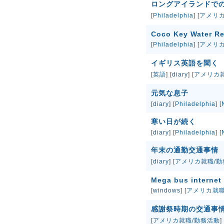
ロングアイランドで
[
Philadelphia
] [
アメリ
Coco Key Water Re
[
Philadelphia
] [
アメリ
イギリス英語を聞く
[
英語
] [
diary
] [
アメリカ
元気な息子
[
diary
] [
Philadelphia
] [
寒い日が続く
[
diary
] [
Philadelphia
] [
年末の通勤交通事情
[
diary
] [
アメリカ就職/勤
Mega bus internet
[
windows
] [
アメリカ就職
感謝祭時期の交通事
[
アメリカ就職/勤務活動
] 