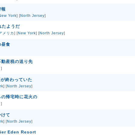
警報
New York
] [
North Jersey
]
切れたようだ
アメリカ
] [
New York
] [
North Jersey
]
の昼食
不動産税の送り先
カ
]
工事が終わっていた
rk
] [
North Jersey
]
らの帰宅時に花火の
カ
]
かけて
rk
] [
North Jersey
]
ier Eden Resort