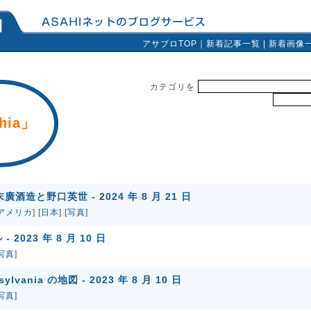
アサブロTOP
｜
新着記事一覧
|
新着画像
カテゴリを
phia」
末廣酒造と野口英世 - 2024 年 8 月 21 日
アメリカ
] [
日本
] [
写真
]
2023 年 8 月 10 日
写真
]
nsylvania の地図 - 2023 年 8 月 10 日
写真
]