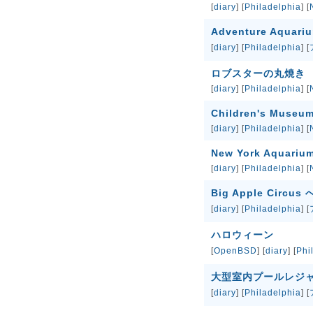
[
diary
] [
Philadelphia
] [
Adventure Aquari
[
diary
] [
Philadelphia
] [
ロブスターの丸焼き
[
diary
] [
Philadelphia
] [
Children's Museu
[
diary
] [
Philadelphia
] [
New York Aquar
[
diary
] [
Philadelphia
] [
Big Apple Circus 
[
diary
] [
Philadelphia
] [
ハロウィーン
[
OpenBSD
] [
diary
] [
Phi
大型室内プールレジ
[
diary
] [
Philadelphia
] [