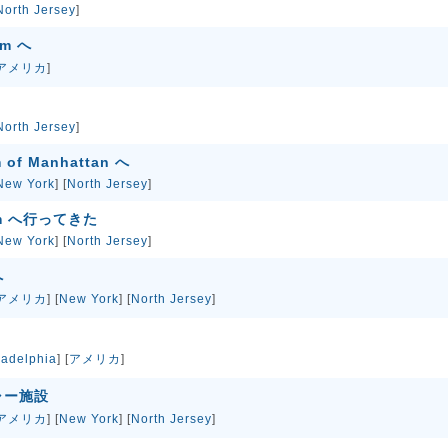
North Jersey
]
um へ
アメリカ
]
North Jersey
]
m of Manhattan へ
New York
] [
North Jersey
]
ium へ行ってきた
New York
] [
North Jersey
]
へ
アメリカ
] [
New York
] [
North Jersey
]
ladelphia
] [
アメリカ
]
ャー施設
アメリカ
] [
New York
] [
North Jersey
]