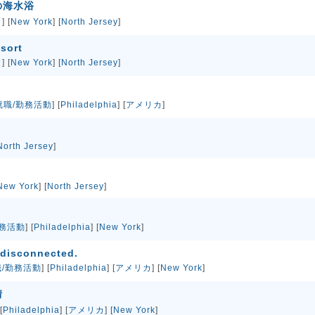
の海水浴
カ
] [
New York
] [
North Jersey
]
sort
カ
] [
New York
] [
North Jersey
]
就職/勤務活動
] [
Philadelphia
] [
アメリカ
]
North Jersey
]
New York
] [
North Jersey
]
務活動
] [
Philadelphia
] [
New York
]
 disconnected.
/勤務活動
] [
Philadelphia
] [
アメリカ
] [
New York
]
情
[
Philadelphia
] [
アメリカ
] [
New York
]