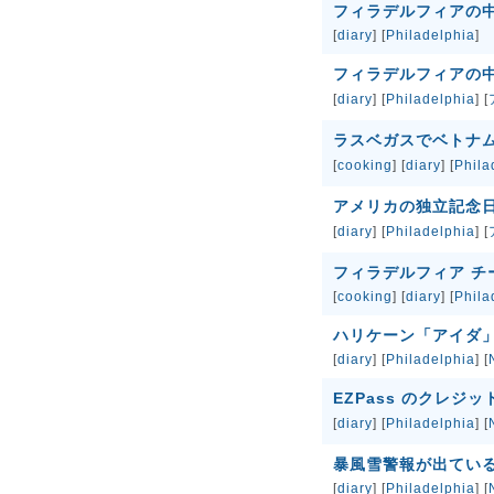
フィラデルフィアの中華街
[
diary
] [
Philadelphia
]
フィラデルフィアの中華街
[
diary
] [
Philadelphia
] [
ラスベガスでベトナムのフ
[
cooking
] [
diary
] [
Phila
アメリカの独立記念
[
diary
] [
Philadelphia
] [
フィラデルフィア チ
[
cooking
] [
diary
] [
Phila
ハリケーン「アイダ
[
diary
] [
Philadelphia
] [
EZPass のクレ
[
diary
] [
Philadelphia
] [
暴風雪警報が出てい
[
diary
] [
Philadelphia
] [