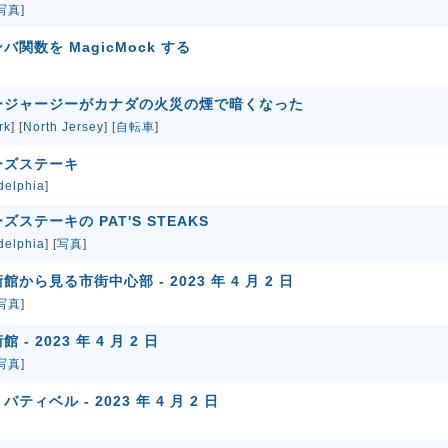
写真
]
ンバ関数を MagicMock する
ージャージーがカナダの火災の煙で暗くなった
rk
] [
North Jersey
] [
自転車
]
ーズステーキ
delphia
]
ステーキの PAT'S STEAKS
delphia
] [
写真
]
ら見る市街中心部 - 2023 年 4 月 2 日
写真
]
 2023 年 4 月 2 日
写真
]
ィベル - 2023 年 4 月 2 日