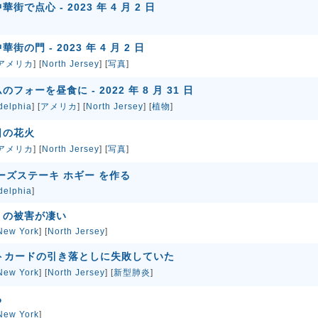
で点心 - 2023 年 4 月 2 日
の門 - 2023 年 4 月 2 日
アメリカ
] [
North Jersey
] [
写真
]
ォーを昼食に - 2022 年 8 月 31 日
delphia
] [
アメリカ
] [
North Jersey
] [
植物
]
日の花火
アメリカ
] [
North Jersey
] [
写真
]
ーズステーキ ホギー を作る
delphia
]
」の被害が凄い
New York
] [
North Jersey
]
ジットカードの引き落としに失敗していた
New York
] [
North Jersey
] [
新型肺炎
]
る
New York
]