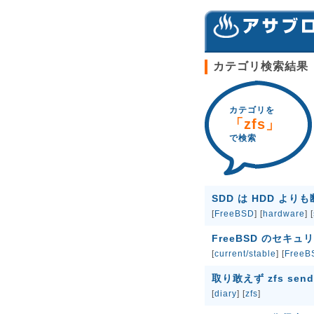
カテゴリ検索結果
カテゴリを
「zfs」
で検索
SDD は HDD よ
[
FreeBSD
] [
hardware
] [
FreeBSD のセ
[
current/stable
] [
FreeB
取り敢えず zfs se
[
diary
] [
zfs
]