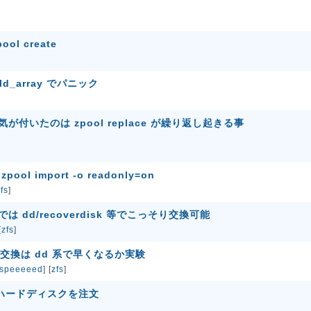
pool create
old_array でパニック
に気が付いたのは zpool replace が繰り返し起きる事
ool import -o readonly=on
fs
]
では dd/recoverdisk 等でこっそり交換可能
[
zfs
]
ィスク交換は dd 系で早くなるか実験
speeeeed
] [
zfs
]
 のハードディスクを注文