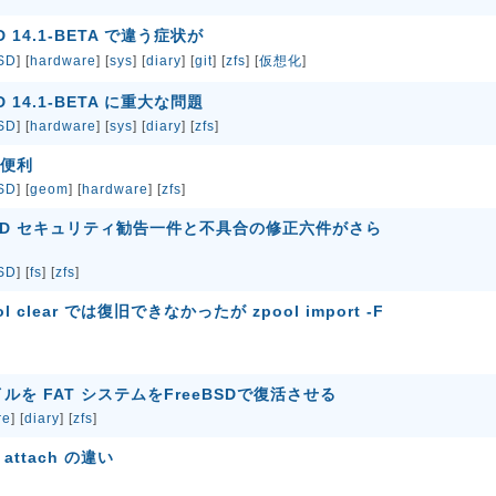
SD 14.1-BETA で違う症状が
SD
] [
hardware
] [
sys
] [
diary
] [
git
] [
zfs
] [
仮想化
]
SD 14.1-BETA に重大な問題
SD
] [
hardware
] [
sys
] [
diary
] [
zfs
]
 が便利
SD
] [
geom
] [
hardware
] [
zfs
]
BSD セキュリティ勧告一件と不具合の修正六件がさら
SD
] [
fs
] [
zfs
]
ol clear では復旧できなかったが zpool import -F
を FAT システムをFreeBSDで復活させる
re
] [
diary
] [
zfs
]
l attach の違い