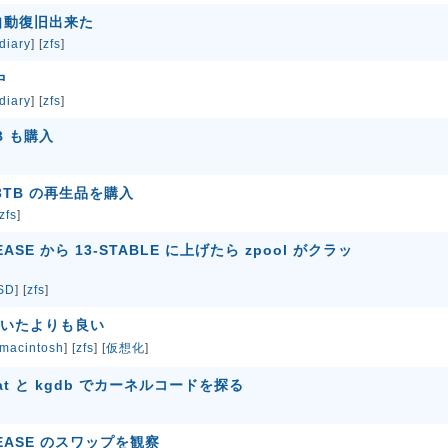
l は自動復旧出来た
diary
] [
zfs
]
中
diary
] [
zfs
]
TB も購入
ar 3TB の再生品を購入
zfs
]
ELEASE から 13-STABLE に上げたら zpool がクラッ
SD
] [
zfs
]
思っていたよりも良い
macintosh
] [
zfs
] [
仮想化
]
cstat と kgdb でカーネルコードを探る
RELEASE のスワップを観察