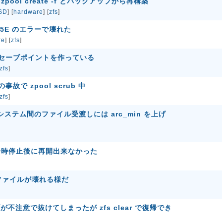
 zpool create -f とバックアップから再構築
SD
] [
hardware
] [
zfs
]
00-5E のエラーで壊れた
re
] [
zfs
]
は時折セーブポイントを作っている
zfs
]
故で zpool scrub 中
zfs
]
システム間のファイル受渡しには arc_min を上げ
-p で一時停止後に再開出来なかった
でも ファイルが壊れる様だ
ブが不注意で抜けてしまったが zfs clear で復帰でき