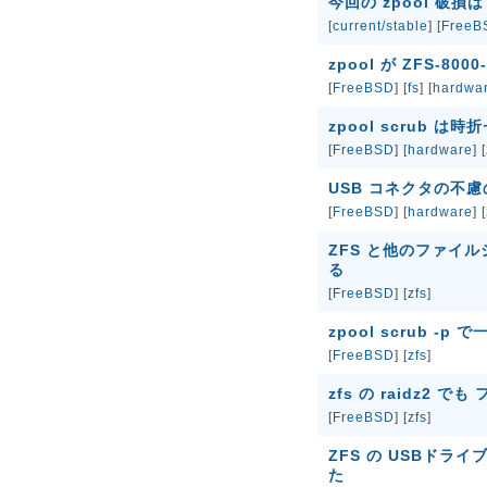
今回の zpool 破損は
[
current/stable
] [
FreeB
zpool が ZFS-80
[
FreeBSD
] [
fs
] [
hardwa
zpool scrub 
[
FreeBSD
] [
hardware
] [
USB コネクタの不慮の事
[
FreeBSD
] [
hardware
] [
ZFS と他のファイル
る
[
FreeBSD
] [
zfs
]
zpool scrub 
[
FreeBSD
] [
zfs
]
zfs の raidz2 
[
FreeBSD
] [
zfs
]
ZFS の USBドライ
た