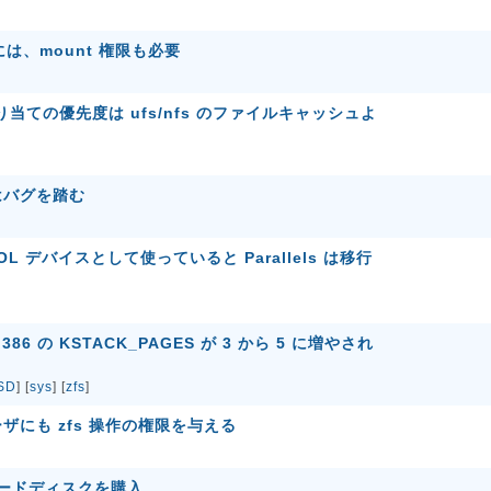
行うには、mount 権限も必要
り当ての優先度は ufs/nfs のファイルキャッシュよ
 はバグを踏む
L デバイスとして使っていると Parallels は移行
ら i386 の KSTACK_PAGES が 3 から 5 に増やされ
SD
] [
sys
] [
zfs
]
般ユーザにも zfs 操作の権限を与える
けハードディスクを購入