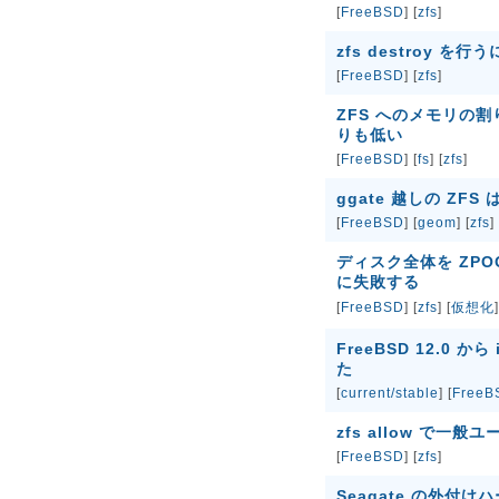
[
FreeBSD
] [
zfs
]
zfs destroy を
[
FreeBSD
] [
zfs
]
ZFS へのメモリの割
りも低い
[
FreeBSD
] [
fs
] [
zfs
]
ggate 越しの ZFS
[
FreeBSD
] [
geom
] [
zfs
]
ディスク全体を ZPOO
に失敗する
[
FreeBSD
] [
zfs
] [
仮想化
]
FreeBSD 12.0 か
た
[
current/stable
] [
FreeB
zfs allow で一
[
FreeBSD
] [
zfs
]
Seagate の外付