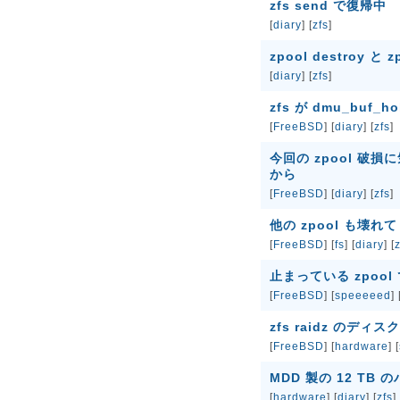
zfs send で復帰中
[
diary
] [
zfs
]
zpool destroy と z
[
diary
] [
zfs
]
zfs が dmu_buf_h
[
FreeBSD
] [
diary
] [
zfs
]
今回の zpool 破損
から
[
FreeBSD
] [
diary
] [
zfs
]
他の zpool も壊れて zp
[
FreeBSD
] [
fs
] [
diary
] [
z
止まっている zpool 
[
FreeBSD
] [
speeeeed
] 
zfs raidz のデ
[
FreeBSD
] [
hardware
] [
MDD 製の 12 TB
[
hardware
] [
diary
] [
zfs
]