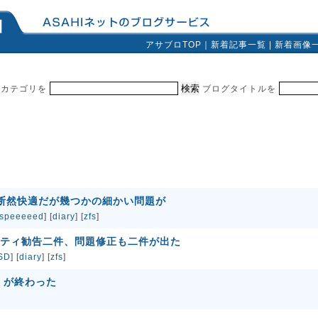
アサブロTOP
｜
新着記事一覧
|
新着画像
カテゴリを
ブログタイトルを
りも断然快適だが幾つかの細かい問題が
speeeeed
] [
diary
] [
zfs
]
キュリティ勧告二件、問題修正も二件が出た
SD
] [
diary
] [
zfs
]
nd が終わった