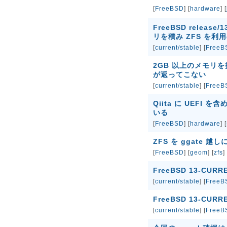
[
FreeBSD
] [
hardware
] [
FreeBSD releas
リを積み ZFS を利
[
current/stable
] [
FreeB
2GB 以上のメモリを持つ i
が返ってこない
[
current/stable
] [
FreeB
Qiita に UEFI
いる
[
FreeBSD
] [
hardware
] [
ZFS を ggate 
[
FreeBSD
] [
geom
] [
zfs
]
FreeBSD 13-CUR
[
current/stable
] [
FreeB
FreeBSD 13-CU
[
current/stable
] [
FreeB