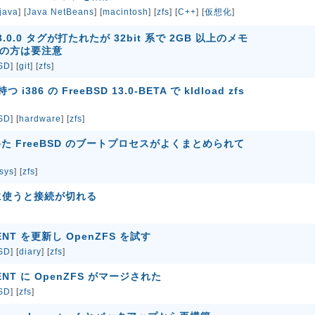
java
] [
Java NetBeans
] [
macintosh
] [
zfs
] [
C++
] [
仮想化
]
e/13.0.0 タグが打たれたが 32bit 系で 2GB 以上のメモ
用の方は要注意
SD
] [
git
] [
zfs
]
386 の FreeBSD 13.0-BETA で kldload zfs
SD
] [
hardware
] [
zfs
]
 を含めた FreeBSD のブートプロセスがよくまとめられて
sys
] [
zfs
]
越しに使うと接続が切れる
RENT を更新し OpenZFS を試す
SD
] [
diary
] [
zfs
]
RRENT に OpenZFS がマージされた
SD
] [
zfs
]