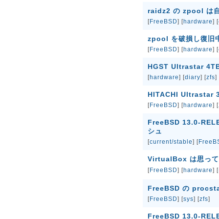
raidz2 の zpoo
[
FreeBSD
] [
hardware
] [
zpool を破損し復旧
[
FreeBSD
] [
hardware
] [
HGST Ultrastar 4
[
hardware
] [
diary
] [
zfs
]
HITACHI Ultrast
[
FreeBSD
] [
hardware
] [
FreeBSD 13.0-R
シュ
[
current/stable
] [
FreeB
VirtualBox は
[
FreeBSD
] [
hardware
] [
FreeBSD の pro
[
FreeBSD
] [
sys
] [
zfs
]
FreeBSD 13.0-