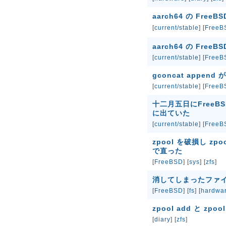
aarch64 の FreeB
[
current/stable
] [
FreeB
aarch64 の FreeB
[
current/stable
] [
FreeB
gconcat append
[
current/stable
] [
FreeB
十二月五日にFree
に出ていた
[
current/stable
] [
FreeB
zpool を破損し zpo
で直った
[
FreeBSD
] [
sys
] [
zfs
]
消してしまったファイル
[
FreeBSD
] [
fs
] [
hardwa
zpool add と zpoo
[
diary
] [
zfs
]