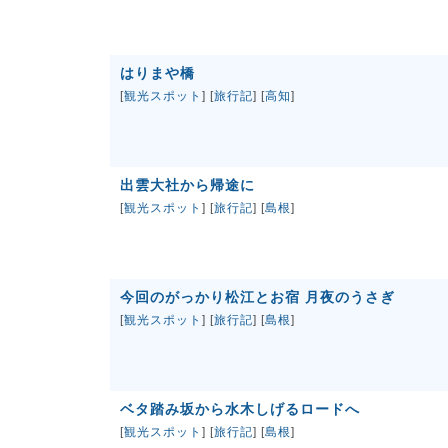
はりまや橋
[
観光スポット
] [
旅行記
] [
高知
]
出雲大社から帰途に
[
観光スポット
] [
旅行記
] [
島根
]
今回のがっかり松江とお宿 月夜のうさぎ
[
観光スポット
] [
旅行記
] [
島根
]
ベタ踏み坂から水木しげるロードへ
[
観光スポット
] [
旅行記
] [
島根
]