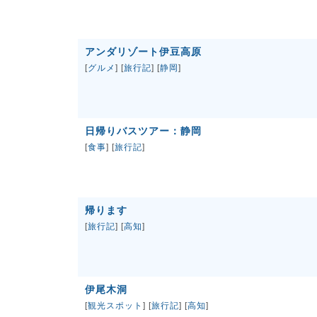
アンダリゾート伊豆高原
[
グルメ
] [
旅行記
] [
静岡
]
日帰りバスツアー：静岡
[
食事
] [
旅行記
]
帰ります
[
旅行記
] [
高知
]
伊尾木洞
[
観光スポット
] [
旅行記
] [
高知
]