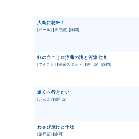
大島に乾杯！
[
ビール
] [
旅行記
] [
静岡
]
虹の向こう＠浄蓮の滝と河津七滝
[
できごと
] [
観光スポット
] [
旅行記
] [
静岡
]
遠くへ行きたい
[
いんこ
] [
旅行記
]
わさび漬けと干物
[
旅行記
] [
静岡
]