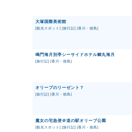
大塚国際美術館
[
観光スポット
] [
旅行記
] [
香川・徳島
]
鳴門海月別亭シーサイドホテル鯛丸海月
[
旅行記
] [
香川・徳島
]
オリーブのリーゼント？
[
旅行記
] [
香川・徳島
]
魔女の宅急便＠道の駅オリーブ公園
[
観光スポット
] [
旅行記
] [
香川・徳島
]