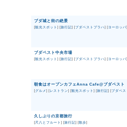
ブダ城と街の絶景
[
観光スポット
] [
旅行記
] [
ブダペストプラハ
] [
ヨーロッパ
ブダペスト中央市場
[
観光スポット
] [
旅行記
] [
ブダペストプラハ
] [
ヨーロッパ
朝食はオープンカフェAnna Cafe@ブダペスト
[
グルメ
] [
レストラン
] [
観光スポット
] [
旅行記
] [
ブダペス
久しぶりの京都旅行
[
尺八とフルート
] [
旅行記
] [
散歩
]