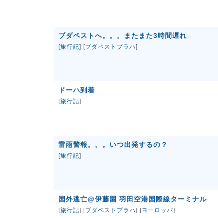
ブダペストへ。。。またまた3時間遅れ
[
旅行記
] [
ブダペストプラハ
]
ドーハ到着
[
旅行記
]
雷雨警報。。。いつ出発するの？
[
旅行記
]
国外逃亡@伊藤園 羽田空港国際線ターミナル
[
旅行記
] [
ブダペストプラハ
] [
ヨーロッパ
]