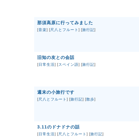
那須高原に行ってみました
[
音楽
] [
尺八とフルート
] [
旅行記
]
旧知の友との会話
[
日常生活
] [
スペイン語
] [
旅行記
]
週末の小旅行です
[
尺八とフルート
] [
旅行記
] [
散歩
]
3.11のドナドナの話
[
日常生活
] [
尺八とフルート
] [
旅行記
]