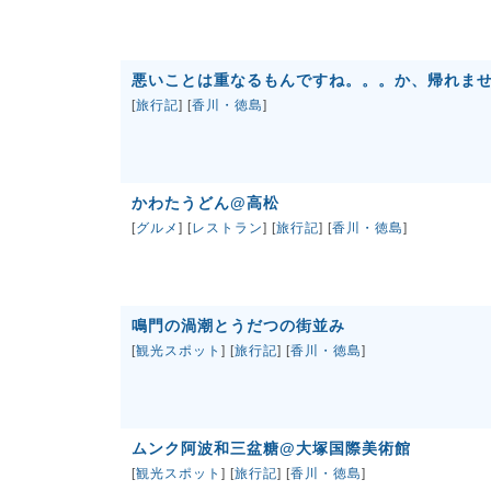
悪いことは重なるもんですね。。。か、帰れま
[
旅行記
] [
香川・徳島
]
かわたうどん@高松
[
グルメ
] [
レストラン
] [
旅行記
] [
香川・徳島
]
鳴門の渦潮とうだつの街並み
[
観光スポット
] [
旅行記
] [
香川・徳島
]
ムンク阿波和三盆糖@大塚国際美術館
[
観光スポット
] [
旅行記
] [
香川・徳島
]