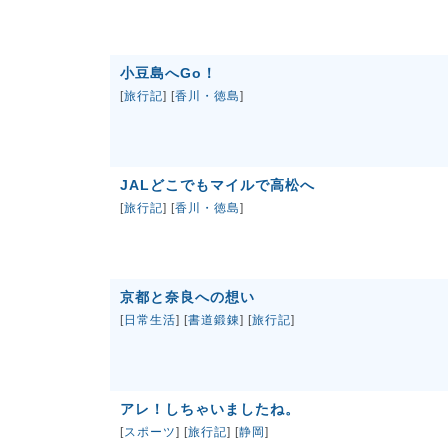
小豆島へGo！
[
旅行記
] [
香川・徳島
]
JALどこでもマイルで高松へ
[
旅行記
] [
香川・徳島
]
京都と奈良への想い
[
日常生活
] [
書道鍛錬
] [
旅行記
]
アレ！しちゃいましたね。
[
スポーツ
] [
旅行記
] [
静岡
]