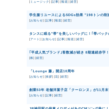
[
ミュージック
] [
記事
] [
報道
] [
経営
]
学生服リユースによるSDGs効果 ”198トンの削
[
お知らせ
] [
記事
] [
報道
] [
経営
]
タンスに眠る”帯”を美しいバッグに！｢帯バック
[
アート
] [
お知らせ
] [
記事
] [
報道
] [
経営
]
｢平成人気ブランド｣客数減が続き 8期連続赤字
[
株
] [
経営
]
「Lounge 藤」開店10周年
[
お知らせ
] [
挨拶
] [
花
] [
経営
]
創業53年 老舗洋菓子店「クーロンヌ」が11月
[
お知らせ
] [
記事
] [
経営
]
JR神田駅の発車メロディがあのCMソング曲に！