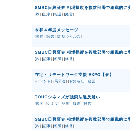
SMBC日興証券 相場操縦を複数部署で組織的に
[
株
] [
記事
] [
報道
] [
経営
]
令和４年度メッセージ
[
挨拶
] [
経営
] [
新型ウイルス
]
SMBC日興証券 相場操縦を複数部署で組織的に
[
株
] [
記事
] [
報道
] [
経営
]
在宅・リモートワーク支援 EXPO【春】
[
イベント
] [
展示会
] [
お知らせ
] [
経営
]
TOHOシネマズが独禁法違反疑い
[
映画
] [
シネマ
] [
記事
] [
報道
] [
経営
]
SMBC日興証券 相場操縦を複数部署で組織的に
[
株
] [
記事
] [
報道
] [
経営
]