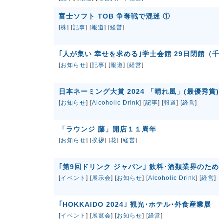
富士ソフト TOB 争奪戦で混迷 ①
[
株
] [
記事
] [
報道
] [
経営
]
｢人が集い 幸せを求める｣学士会館 29日閉館（
[
お知らせ
] [
記事
] [
報道
] [
経営
]
日本ネーミング大賞 2024 「晴れ風」(最優秀賞)
[
お知らせ
] [
Alcoholic Drink
] [
記事
] [
報道
] [
経営
]
「ラウンジ 藤」開店１１周年
[
お知らせ
] [
挨拶
] [
花
] [
経営
]
｢第9回ドリンク ジャパン｣ 飲料･酒類業界のた
[
イベント
] [
展示会
] [
お知らせ
] [
Alcoholic Drink
] [
経営
]
｢HOKKAIDO 2024｣ 観光･ホテル･外食産業展
[
イベント
] [
展覧会
] [
お知らせ
] [
経営
]