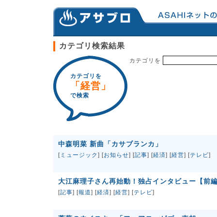
カテゴリ検索結果
カテゴリを
カテゴリを
「経営」
で検索
中森明菜 新曲「カサブランカ」
[
ミュージック
] [
お知らせ
] [
記事
] [
経済
] [
経営
] [
テレビ
]
大江麻理子さん再始動！独占インタビュー【前編
[
記事
] [
報道
] [
経済
] [
経営
] [
テレビ
]