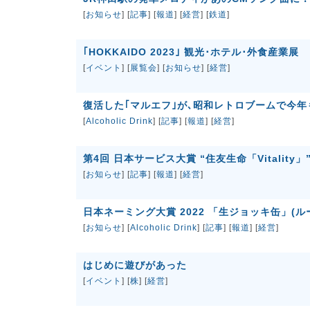
[
お知らせ
] [
記事
] [
報道
] [
経営
] [
鉄道
]
｢HOKKAIDO 2023｣ 観光･ホテル･外食産業展
[
イベント
] [
展覧会
] [
お知らせ
] [
経営
]
復活した｢マルエフ｣が､昭和レトロブームで今年
[
Alcoholic Drink
] [
記事
] [
報道
] [
経営
]
第4回 日本サービス大賞 “住友生命「Vitality
[
お知らせ
] [
記事
] [
報道
] [
経営
]
日本ネーミング大賞 2022 「生ジョッキ缶」(ル
[
お知らせ
] [
Alcoholic Drink
] [
記事
] [
報道
] [
経営
]
はじめに遊びがあった
[
イベント
] [
株
] [
経営
]