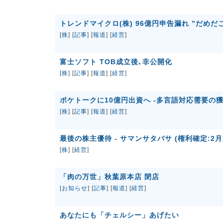
トレンドマイクロ(株) 96億円申告漏れ ”だめだ
[
株
] [
記事
] [
報道
] [
経営
]
富士ソフト TOB成立後､非公開化
[
株
] [
記事
] [
報道
] [
経営
]
ポケトークに10億円出資へ -多言語対応需要の獲
[
株
] [
記事
] [
報道
] [
経営
]
最後の株主優待 - サマンサタバサ (権利確定:2月
[
株
] [
経営
]
「肉の万世」秋葉原本店 閉店
[
お知らせ
] [
記事
] [
報道
] [
経営
]
あなたにも「チェルシー」あげたい