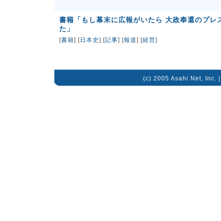
書籍「もし幕末に広報がいたら 大政奉還のプレ
た」
[
書籍
] [
日本史
] [
記事
] [
報道
] [
経営
]
(c) 2005 Asahi Net, Inc. 