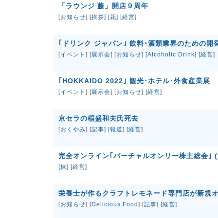
「ラウンジ 藤」開店９周年
[
お知らせ
] [
挨拶
] [
花
] [
経営
]
｢ドリンク ジャパン｣ 飲料･酒類業界のための開
[
イベント
] [
展示会
] [
お知らせ
] [
Alcoholic Drink
] [
経営
]
｢HOKKAIDO 2022｣ 観光･ホテル･外食産業展
[
イベント
] [
展示会
] [
お知らせ
] [
経営
]
京セラの稲盛和夫氏死去
[
おくやみ
] [
記事
] [
報道
] [
経営
]
完全オンライン｢バーチャルオンリー株主総会｣ (
[
株
] [
経営
]
栄養士が作るクラフトレモネード専門店が新規
[
お知らせ
] [
Delicious Food
] [
記事
] [
経営
]