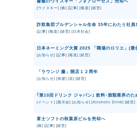
薔薇のウイスキー「フォアローゼズ」売却へ
[
ウイスキー
] [
株
] [
記事
] [
報道
] [
経営
]
詐欺集団プルデンシャル生命 35年にわたり社員1
[
記事
] [
報道
] [
経営
] [
日本社会
]
日本ネーミング大賞 2025 「職場のロリエ」(最
[
お知らせ
] [
記事
] [
報道
] [
経営
]
「ラウンジ 藤」開店１２周年
[
お知らせ
] [
挨拶
] [
花
] [
経営
]
｢第10回ドリンク ジャパン｣ 飲料･酒類業界の
[
イベント
] [
展示会
] [
お知らせ
] [
Alcoholic Drink
] [
経営
]
富士ソフトの秋葉原ビルを売却へ
[
株
] [
記事
] [
経営
]