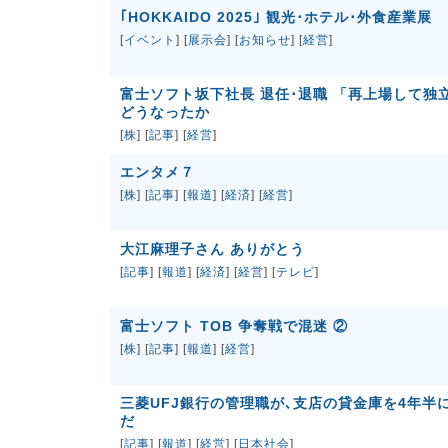
｢HOKKAIDO 2025｣ 観光･ホテル･外食産業展
[
イベント
] [
展示会
] [
お知らせ
] [
経営
]
富士ソフト坂下社長 退任･退職 「再上場して独
どうなったか
[
株
] [
記事
] [
経営
]
エンタメ７
[
株
] [
記事
] [
報道
] [
経済
] [
経営
]
大江麻理子さん ありがとう
[
記事
] [
報道
] [
経済
] [
経営
] [
テレビ
]
富士ソフト TOB 争奪戦で混迷 ②
[
株
] [
記事
] [
報道
] [
経営
]
三菱UFJ銀行の管理職が､支店の貸金庫を4年半
だ
[
記事
] [
報道
] [
経営
] [
日本社会
]