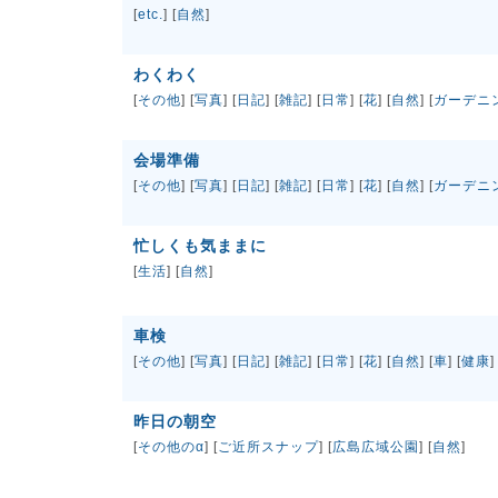
[
etc.
] [
自然
]
わくわく
[
その他
] [
写真
] [
日記
] [
雑記
] [
日常
] [
花
] [
自然
] [
ガーデニ
会場準備
[
その他
] [
写真
] [
日記
] [
雑記
] [
日常
] [
花
] [
自然
] [
ガーデニ
忙しくも気ままに
[
生活
] [
自然
]
車検
[
その他
] [
写真
] [
日記
] [
雑記
] [
日常
] [
花
] [
自然
] [
車
] [
健康
]
昨日の朝空
[
その他のα
] [
ご近所スナップ
] [
広島広域公園
] [
自然
]