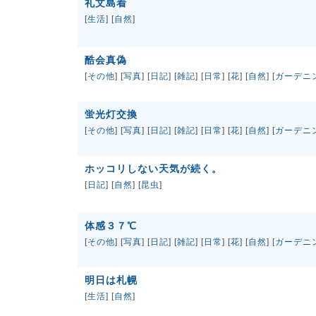
礼文島着
[
生活
] [
自然
]
酷会真偽
[
その他
] [
写真
] [
日記
] [
雑記
] [
日常
] [
花
] [
自然
] [
ガーデニ
蛍光灯交換
[
その他
] [
写真
] [
日記
] [
雑記
] [
日常
] [
花
] [
自然
] [
ガーデニ
ホッコリしない天気が続く。
[
日記
] [
自然
] [
昆虫
]
体感３７℃
[
その他
] [
写真
] [
日記
] [
雑記
] [
日常
] [
花
] [
自然
] [
ガーデニ
明日は札幌
[
生活
] [
自然
]