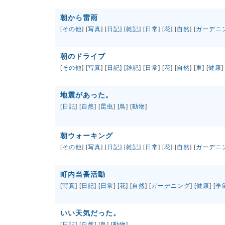
朝から雷雨
[
その他
] [
写真
] [
日記
] [
雑記
] [
日常
] [
花
] [
自然
] [
ガーデニ
朝のドライブ
[
その他
] [
写真
] [
日記
] [
雑記
] [
日常
] [
花
] [
自然
] [
車
] [
健康
]
地震があった。
[
日記
] [
自然
] [
昆虫
] [
鳥
] [
動物
]
朝ウォーキング
[
その他
] [
写真
] [
日記
] [
雑記
] [
日常
] [
花
] [
自然
] [
ガーデニ
町内当番活動
[
写真
] [
日記
] [
日常
] [
花
] [
自然
] [
ガーデニング
] [
健康
] [
季
いい天気だった。
[
日記
] [
自然
] [
鳥
] [
動物
]