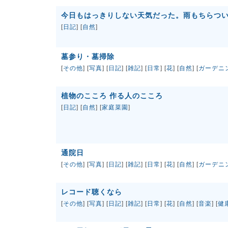
今日もはっきりしない天気だった。雨もちらつ
[
日記
] [
自然
]
墓参り・墓掃除
[
その他
] [
写真
] [
日記
] [
雑記
] [
日常
] [
花
] [
自然
] [
ガーデニ
植物のこころ 作る人のこころ
[
日記
] [
自然
] [
家庭菜園
]
通院日
[
その他
] [
写真
] [
日記
] [
雑記
] [
日常
] [
花
] [
自然
] [
ガーデニ
レコード聴くなら
[
その他
] [
写真
] [
日記
] [
雑記
] [
日常
] [
花
] [
自然
] [
音楽
] [
健