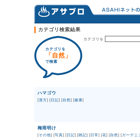
カテゴリ検索結果
カテゴリを
カテゴリを
「自然」
で検索
ハマゴウ
[
漢方
] [
日記
] [
自然
] [
健康
]
梅雨明け
[
その他
] [
写真
] [
日記
] [
雑記
] [
日常
] [
花
] [
自然
] [
ガーデニ