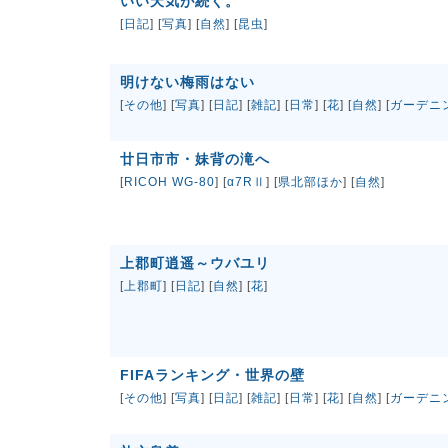
いい天気が続く。
[
日記
] [
写真
] [
自然
] [
昆虫
]
明けない梅雨はない
[
その他
] [
写真
] [
日記
] [
雑記
] [
日常
] [
花
] [
自然
] [
ガーデニ
廿日市市・妹背の滝へ
[
RICOH WG-80
] [
α7RⅡ
] [
県北部ほか
] [
自然
]
上郡町逍遥～ウバユリ
[
上郡町
] [
日記
] [
自然
] [
花
]
FIFAランキング・世界の壁
[
その他
] [
写真
] [
日記
] [
雑記
] [
日常
] [
花
] [
自然
] [
ガーデニ