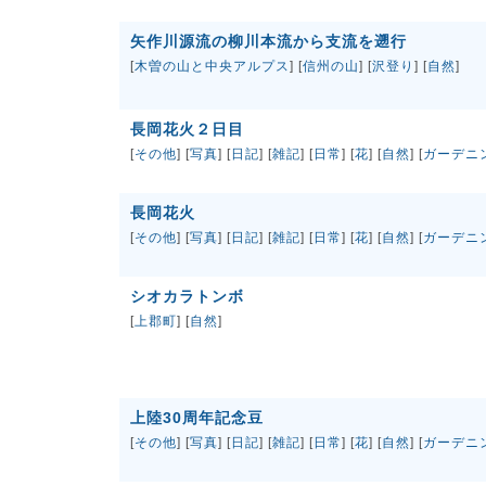
矢作川源流の柳川本流から支流を遡行
[
木曽の山と中央アルプス
] [
信州の山
] [
沢登り
] [
自然
]
長岡花火２日目
[
その他
] [
写真
] [
日記
] [
雑記
] [
日常
] [
花
] [
自然
] [
ガーデニ
長岡花火
[
その他
] [
写真
] [
日記
] [
雑記
] [
日常
] [
花
] [
自然
] [
ガーデニ
シオカラトンボ
[
上郡町
] [
自然
]
上陸30周年記念豆
[
その他
] [
写真
] [
日記
] [
雑記
] [
日常
] [
花
] [
自然
] [
ガーデニ