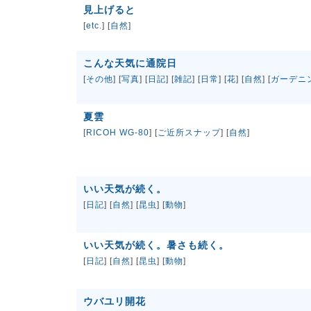
見上げると
[
etc.
] [
自然
]
こんな天気に通院日
[
その他
] [
写真
] [
日記
] [
雑記
] [
日常
] [
花
] [
自然
] [
ガーデニ
夏雲
[
RICOH WG-80
] [
ご近所スナップ
] [
自然
]
いい天気が続く。
[
日記
] [
自然
] [
昆虫
] [
動物
]
いい天気が続く。暑さも続く。
[
日記
] [
自然
] [
昆虫
] [
動物
]
ウバユリ開花