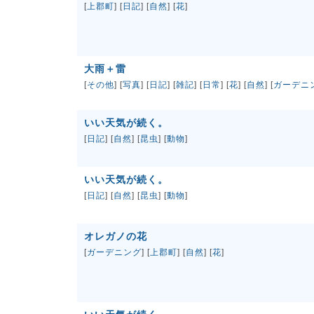
[
上郡町
] [
日記
] [
自然
] [
花
]
大雨＋雷
[
その他
] [
写真
] [
日記
] [
雑記
] [
日常
] [
花
] [
自然
] [
ガーデニ
いい天気が続く。
[
日記
] [
自然
] [
昆虫
] [
動物
]
いい天気が続く。
[
日記
] [
自然
] [
昆虫
] [
動物
]
オレガノの花
[
ガーデニング
] [
上郡町
] [
自然
] [
花
]