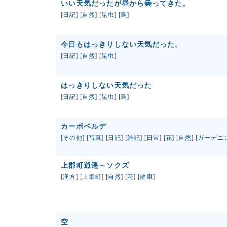
いい天気だったが昼から曇ってきた。
[
日記
] [
自然
] [
昆虫
] [
鳥
]
今日もはっきりしない天気だった。
[
日記
] [
自然
] [
昆虫
]
はっきりしない天気だった
[
日記
] [
自然
] [
昆虫
] [
鳥
]
カーボベルデ
[
その他
] [
写真
] [
日記
] [
雑記
] [
日常
] [
花
] [
自然
] [
ガーデニ
上郡町逍遥～ソクズ
[
漢方
] [
上郡町
] [
自然
] [
花
] [
健康
]
空