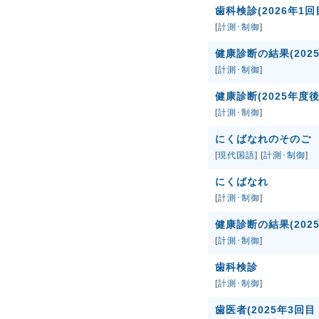
歯科検診(2026年1回
[
計測･制御
]
健康診断の結果(202
[
計測･制御
]
健康診断(2025年度後
[
計測･制御
]
にくばなれのそのご
[
現代国語
] [
計測･制御
]
にくばなれ
[
計測･制御
]
健康診断の結果(202
[
計測･制御
]
歯科検診
[
計測･制御
]
歯医者(2025年3回目