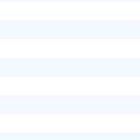
)
)
)
)
)
)