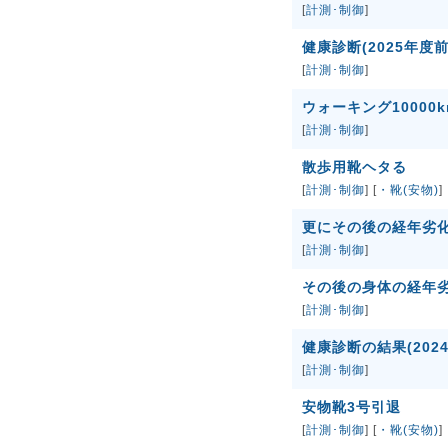
[
計測･制御
]
健康診断(2025年度前
[
計測･制御
]
ウォーキング10000k
[
計測･制御
]
散歩用靴ヘタる
[
計測･制御
] [
・靴(安物)
]
更にその後の経年劣
[
計測･制御
]
その後の身体の経年
[
計測･制御
]
健康診断の結果(202
[
計測･制御
]
安物靴3号引退
[
計測･制御
] [
・靴(安物)
]