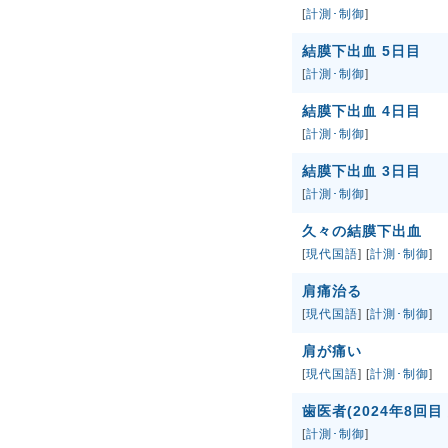
[
計測･制御
]
結膜下出血 5日目
[
計測･制御
]
結膜下出血 4日目
[
計測･制御
]
結膜下出血 3日目
[
計測･制御
]
久々の結膜下出血
[
現代国語
] [
計測･制御
]
肩痛治る
[
現代国語
] [
計測･制御
]
肩が痛い
[
現代国語
] [
計測･制御
]
歯医者(2024年8回目
[
計測･制御
]