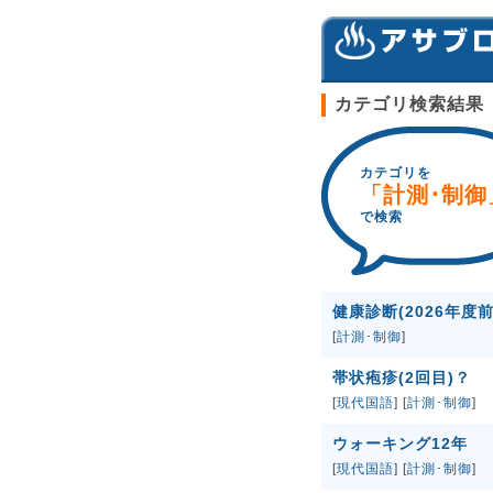
カテゴリ検索結果
カテゴリを
「計測･制御
で検索
健康診断(2026年度前
[
計測･制御
]
帯状疱疹(2回目)？
[
現代国語
] [
計測･制御
]
ウォーキング12年
[
現代国語
] [
計測･制御
]