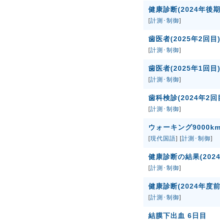
健康診断(2024年後期
[
計測･制御
]
歯医者(2025年2回目
[
計測･制御
]
歯医者(2025年1回目
[
計測･制御
]
歯科検診(2024年2回
[
計測･制御
]
ウォーキング9000k
[
現代国語
] [
計測･制御
]
健康診断の結果(202
[
計測･制御
]
健康診断(2024年度前
[
計測･制御
]
結膜下出血 6日目