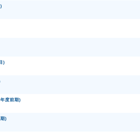
)
)
)
目)
m
4年度前期)
期)