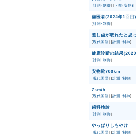
[
計測･制御
] [
・靴(安物)
]
歯医者(2024年1回目
[
計測･制御
]
差し歯が取れたと思
[
現代国語
] [
計測･制御
]
健康診断の結果(202
[
計測･制御
]
安物靴700km
[
現代国語
] [
計測･制御
]
7km/h
[
現代国語
] [
計測･制御
]
歯科検診
[
計測･制御
]
やっぱりしもやけ
[
現代国語
] [
計測･制御
]