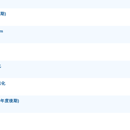
期)
m
化
劣化
4年度後期)