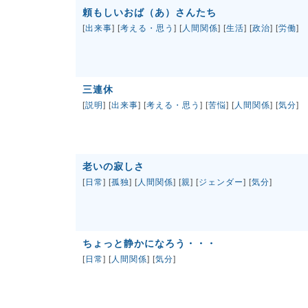
頼もしいおば（あ）さんたち
[
出来事
] [
考える・思う
] [
人間関係
] [
生活
] [
政治
] [
労働
]
三連休
[
説明
] [
出来事
] [
考える・思う
] [
苦悩
] [
人間関係
] [
気分
]
老いの寂しさ
[
日常
] [
孤独
] [
人間関係
] [
親
] [
ジェンダー
] [
気分
]
ちょっと静かになろう・・・
[
日常
] [
人間関係
] [
気分
]