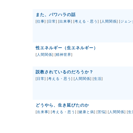
また、パワハラの話
[
仕事
] [
日常
] [
出来事
] [
考える・思う
] [
人間関係
] [
ジェン
性エネルギー（生エネルギー）
[
人間関係
] [
精神世界
]
説教されているのだろうか？
[
日常
] [
考える・思う
] [
人間関係
] [
生活
]
どうやら、生き延びたのか
[
出来事
] [
考える・思う
] [
健康と病
] [
苦悩
] [
人間関係
] [
生