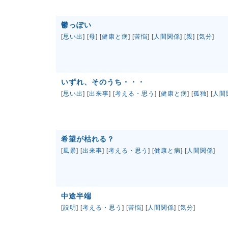
鬱っぽい
[
思い出
] [
母
] [
健康と病
] [
苦悩
] [
人間関係
] [
親
] [
気分
]
いずれ、そのうち・・・
[
思い出
] [
出来事
] [
考える・思う
] [
健康と病
] [
孤独
] [
人間
希望が枯れる？
[
風景
] [
出来事
] [
考える・思う
] [
健康と病
] [
人間関係
]
中途半端
[
説明
] [
考える・思う
] [
苦悩
] [
人間関係
] [
気分
]