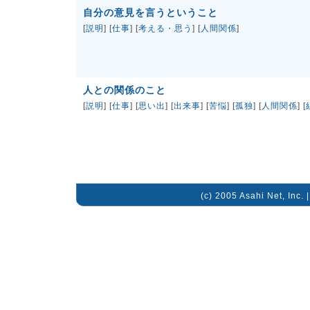
自分の意見を言うということ
[
説明
] [
仕事
] [
考える・思う
] [
人間関係
]
人との関係のこと
[
説明
] [
仕事
] [
思い出
] [
出来事
] [
苦悩
] [
孤独
] [
人間関係
] [
(c) 2005 Asahi Net, Inc. 