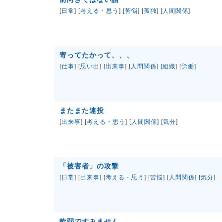
[
日常
] [
考える・思う
] [
苦悩
] [
孤独
] [
人間関係
]
寄ってたかって、、、
[
仕事
] [
思い出
] [
出来事
] [
人間関係
] [
組織
] [
労働
]
またまた連投
[
出来事
] [
考える・思う
] [
人間関係
] [
気分
]
「被害者」の攻撃
[
日常
] [
出来事
] [
考える・思う
] [
苦悩
] [
人間関係
] [
気分
]
軟弱ですみません