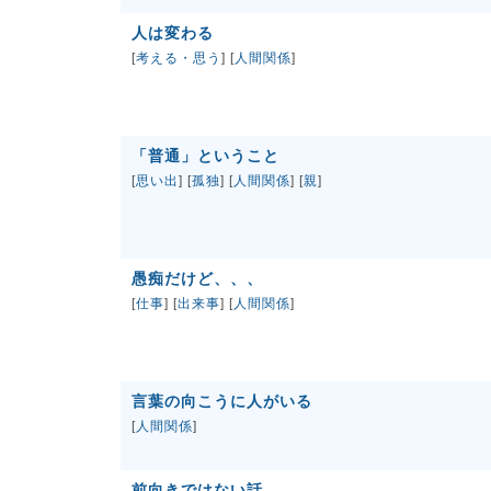
人は変わる
[
考える・思う
] [
人間関係
]
「普通」ということ
[
思い出
] [
孤独
] [
人間関係
] [
親
]
愚痴だけど、、、
[
仕事
] [
出来事
] [
人間関係
]
言葉の向こうに人がいる
[
人間関係
]
前向きではない話