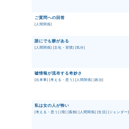
ご質問への回答
[
人間関係
]
誰にでも癖がある
[
人間関係
] [
文化・習慣
] [
気分
]
嘘情報が流布する奇妙さ
[
出来事
] [
考える・思う
] [
人間関係
] [
政治
]
私は女の人が怖い
[
考える・思う
] [
母
] [
孤独
] [
人間関係
] [
生活
] [
ジェンダー
]