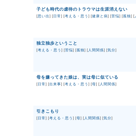
子ども時代の虐待のトラウマは生涯消えない
[
思い出
] [
日常
] [
考える・思う
] [
健康と病
] [
苦悩
] [
孤独
] [
独立独歩ということ
[
考える・思う
] [
苦悩
] [
孤独
] [
人間関係
] [
気分
]
母を嫌ってきた娘は、実は母に似ている
[
日常
] [
出来事
] [
考える・思う
] [
母
] [
人間関係
]
引きこもり
[
日常
] [
考える・思う
] [
母
] [
人間関係
] [
気分
]