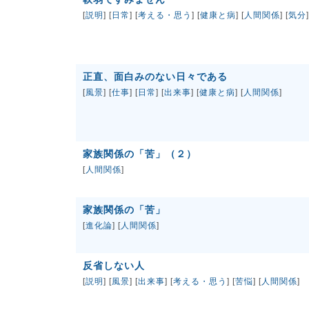
[
説明
] [
日常
] [
考える・思う
] [
健康と病
] [
人間関係
] [
気分
]
正直、面白みのない日々である
[
風景
] [
仕事
] [
日常
] [
出来事
] [
健康と病
] [
人間関係
]
家族関係の「苦」（２）
[
人間関係
]
家族関係の「苦」
[
進化論
] [
人間関係
]
反省しない人
[
説明
] [
風景
] [
出来事
] [
考える・思う
] [
苦悩
] [
人間関係
]