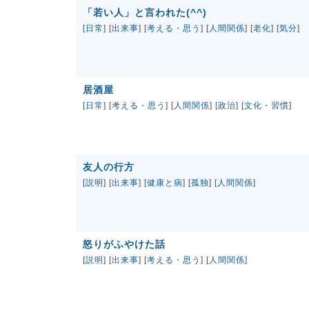
「若い人」と言われた(^^)
[
日常
] [
出来事
] [
考える・思う
] [
人間関係
] [
老化
] [
気分
]
居酒屋
[
日常
] [
考える・思う
] [
人間関係
] [
政治
] [
文化・習慣
]
友人の行方
[
説明
] [
出来事
] [
健康と病
] [
孤独
] [
人間関係
]
怒りがふやけた話
[
説明
] [
出来事
] [
考える・思う
] [
人間関係
]