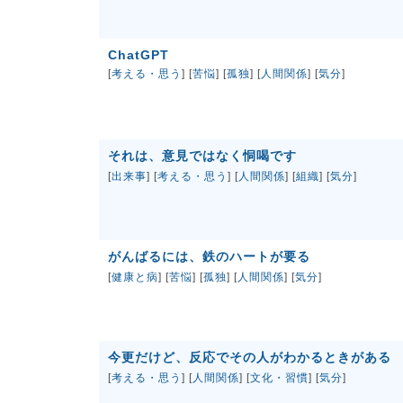
ChatGPT
[
考える・思う
] [
苦悩
] [
孤独
] [
人間関係
] [
気分
]
それは、意見ではなく恫喝です
[
出来事
] [
考える・思う
] [
人間関係
] [
組織
] [
気分
]
がんばるには、鉄のハートが要る
[
健康と病
] [
苦悩
] [
孤独
] [
人間関係
] [
気分
]
今更だけど、反応でその人がわかるときがある
[
考える・思う
] [
人間関係
] [
文化・習慣
] [
気分
]