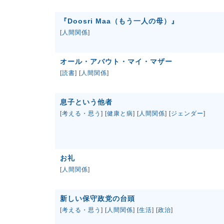
『Doosri Maa（もう一人の母）』
[
人間関係
]
オール・アバウト・マイ・マザー
[
読書
] [
人間関係
]
息子という他者
[
考える・思う
] [
健康と病
] [
人間関係
] [
ジェンダー
]
お礼
[
人間関係
]
新しい保守政党の台頭
[
考える・思う
] [
人間関係
] [
生活
] [
政治
]