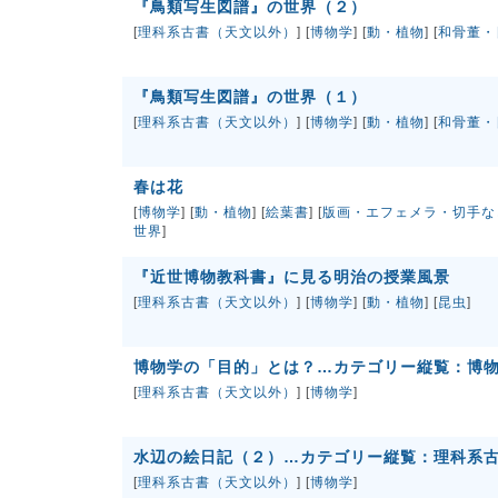
『鳥類写生図譜』の世界（２）
[
理科系古書（天文以外）
] [
博物学
] [
動・植物
] [
和骨董・
『鳥類写生図譜』の世界（１）
[
理科系古書（天文以外）
] [
博物学
] [
動・植物
] [
和骨董・
春は花
[
博物学
] [
動・植物
] [
絵葉書
] [
版画・エフェメラ・切手な
世界
]
『近世博物教科書』に見る明治の授業風景
[
理科系古書（天文以外）
] [
博物学
] [
動・植物
] [
昆虫
]
博物学の「目的」とは？…カテゴリー縦覧：博
[
理科系古書（天文以外）
] [
博物学
]
水辺の絵日記（２）…カテゴリー縦覧：理科系
[
理科系古書（天文以外）
] [
博物学
]