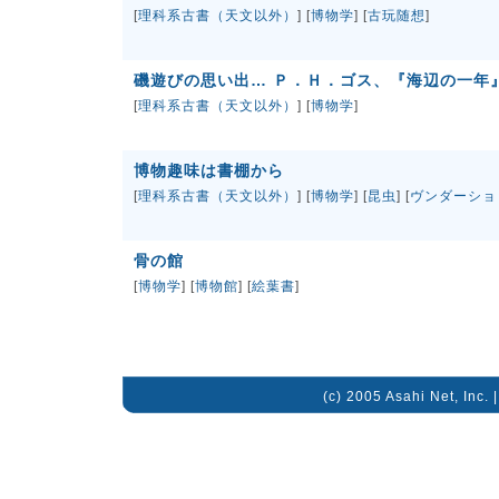
[
理科系古書（天文以外）
] [
博物学
] [
古玩随想
]
磯遊びの思い出… Ｐ．Ｈ．ゴス、『海辺の一年
[
理科系古書（天文以外）
] [
博物学
]
博物趣味は書棚から
[
理科系古書（天文以外）
] [
博物学
] [
昆虫
] [
ヴンダーショ
骨の館
[
博物学
] [
博物館
] [
絵葉書
]
(c) 2005 Asahi Net, Inc. 