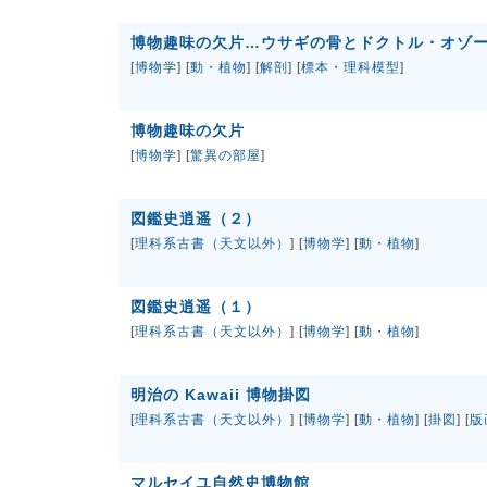
博物趣味の欠片…ウサギの骨とドクトル・オゾ
[
博物学
] [
動・植物
] [
解剖
] [
標本・理科模型
]
博物趣味の欠片
[
博物学
] [
驚異の部屋
]
図鑑史逍遥（２）
[
理科系古書（天文以外）
] [
博物学
] [
動・植物
]
図鑑史逍遥（１）
[
理科系古書（天文以外）
] [
博物学
] [
動・植物
]
明治の Kawaii 博物掛図
[
理科系古書（天文以外）
] [
博物学
] [
動・植物
] [
掛図
] [
版
マルセイユ自然史博物館