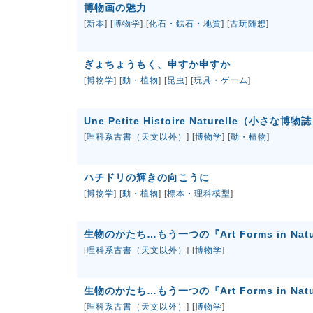
博物画の魅力
[
新本
] [
博物学
] [
化石・鉱石・地質
] [
古玩随想
]
ぎょちょうもく、申すか申すか
[
博物学
] [
動・植物
] [
昆虫
] [
玩具・ゲーム
]
Une Petite Histoire Naturelle（小さな博物
[
理科系古書（天文以外）
] [
博物学
] [
動・植物
]
ハチドリの輝きの向こうに
[
博物学
] [
動・植物
] [
標本・理科模型
]
生物のかたち…もう一つの『Art Forms in Nat
[
理科系古書（天文以外）
] [
博物学
]
生物のかたち…もう一つの『Art Forms in Nat
[
理科系古書（天文以外）
] [
博物学
]