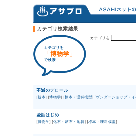
カテゴリ検索結果
カテゴリを
カテゴリを
「博物学」
で検索
不滅のデロール
[
新本
] [
博物学
] [
標本・理科模型
] [
ヴンダーショップ・イ
些話はじめ
[
博物学
] [
化石・鉱石・地質
] [
標本・理科模型
]