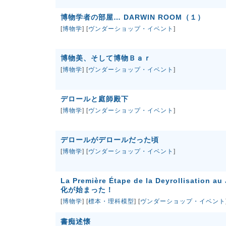
博物学者の部屋… DARWIN ROOM（１）
[
博物学
] [
ヴンダーショップ・イベント
]
博物美、そして博物Ｂａｒ
[
博物学
] [
ヴンダーショップ・イベント
]
デロールと庭師殿下
[
博物学
] [
ヴンダーショップ・イベント
]
デロールがデロールだった頃
[
博物学
] [
ヴンダーショップ・イベント
]
La Première Étape de la Deyrollisati
化が始まった！
[
博物学
] [
標本・理科模型
] [
ヴンダーショップ・イベント
書痴述懐