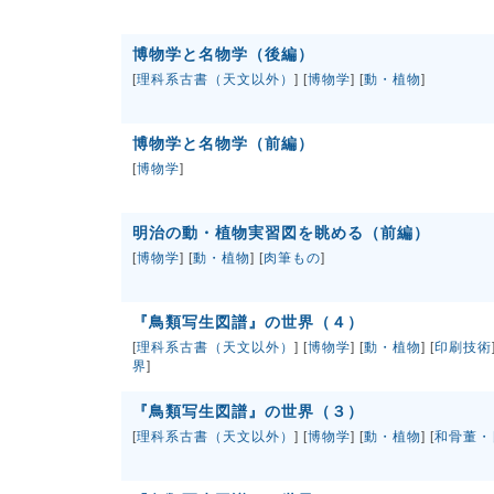
博物学と名物学（後編）
[
理科系古書（天文以外）
] [
博物学
] [
動・植物
]
博物学と名物学（前編）
[
博物学
]
明治の動・植物実習図を眺める（前編）
[
博物学
] [
動・植物
] [
肉筆もの
]
『鳥類写生図譜』の世界（４）
[
理科系古書（天文以外）
] [
博物学
] [
動・植物
] [
印刷技術
界
]
『鳥類写生図譜』の世界（３）
[
理科系古書（天文以外）
] [
博物学
] [
動・植物
] [
和骨董・