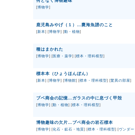
何となく博物趣味
[
博物学
]
鹿児島みやげ（１）…麑海魚譜のこと
[
新本
] [
博物学
] [
動・植物
]
種はまかれた
[
博物学
] [
医療・薬学
] [
標本・理科模型
]
標本本（ひょうほんぼん）
[
新本
] [
博物学
] [
博物館
] [
標本・理科模型
] [
驚異の部屋
]
ブベ商会の記憶…ガラスの中に息づく甲殻
[
博物学
] [
動・植物
] [
標本・理科模型
]
博物趣味の欠片…ブベ商会の岩石標本
[
博物学
] [
化石・鉱石・地質
] [
標本・理科模型
] [
ヴンダー