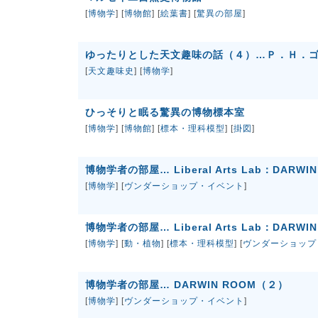
[
博物学
] [
博物館
] [
絵葉書
] [
驚異の部屋
]
ゆったりとした天文趣味の話（４）…Ｐ．Ｈ．
[
天文趣味史
] [
博物学
]
ひっそりと眠る驚異の博物標本室
[
博物学
] [
博物館
] [
標本・理科模型
] [
掛図
]
博物学者の部屋… Liberal Arts Lab：DARW
[
博物学
] [
ヴンダーショップ・イベント
]
博物学者の部屋… Liberal Arts Lab：DARW
[
博物学
] [
動・植物
] [
標本・理科模型
] [
ヴンダーショップ
博物学者の部屋… DARWIN ROOM（２）
[
博物学
] [
ヴンダーショップ・イベント
]