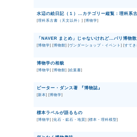
水辺の絵日記（１）…カテゴリー縦覧：理科系
[
理科系古書（天文以外）
] [
博物学
]
「NAVER まとめ」じゃないけれど…パリ博物
[
博物学
] [
博物館
] [
ヴンダーショップ・イベント
] [
すてき
博物学の相貌
[
博物学
] [
博物館
] [
絵葉書
]
ピーター・ダンス著 『博物誌』
[
新本
] [
博物学
]
標本ラベルが語るもの
[
博物学
] [
化石・鉱石・地質
] [
標本・理科模型
]