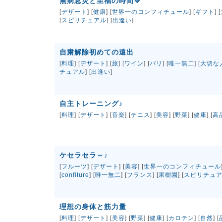
無病息災と至福の時間💛
[
デザート
] [
健康
] [
世界一のコンフィチュール
] [
ギフト
] [
[
スピリチュアル
] [
出逢い
]
自粛解除初めての遠出
[
料理
] [
デザート
] [
旅
] [
ワイン
] [
パリ
] [
唯一無二
] [
大切な
チュアル
] [
出逢い
]
自主トレーニング♪
[
料理
] [
デザート
] [
音楽
] [
テニス
] [
美容
] [
野菜
] [
健康
] [
高
ケセラセラ～♪
[
フルーツ
] [
デザート
] [
美容
] [
世界一のコンフィチュール
[
confiture
] [
唯一無二
] [
フランス
] [
果樹園
] [
スピリチュ
理想の身体と筋力量
[
料理
] [
デザート
] [
美容
] [
野菜
] [
健康
] [
カロテン
] [
自然
] [