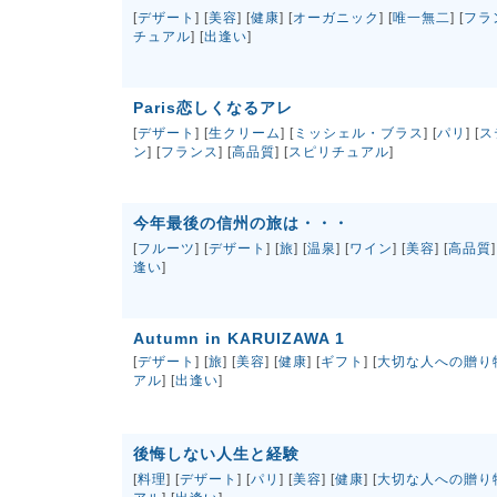
[
デザート
] [
美容
] [
健康
] [
オーガニック
] [
唯一無二
] [
フラ
チュアル
] [
出逢い
]
Paris恋しくなるアレ
[
デザート
] [
生クリーム
] [
ミッシェル・ブラス
] [
パリ
] [
ス
ン
] [
フランス
] [
高品質
] [
スピリチュアル
]
今年最後の信州の旅は・・・
[
フルーツ
] [
デザート
] [
旅
] [
温泉
] [
ワイン
] [
美容
] [
高品質
]
逢い
]
Autumn in KARUIZAWA 1
[
デザート
] [
旅
] [
美容
] [
健康
] [
ギフト
] [
大切な人への贈り
アル
] [
出逢い
]
後悔しない人生と経験
[
料理
] [
デザート
] [
パリ
] [
美容
] [
健康
] [
大切な人への贈り