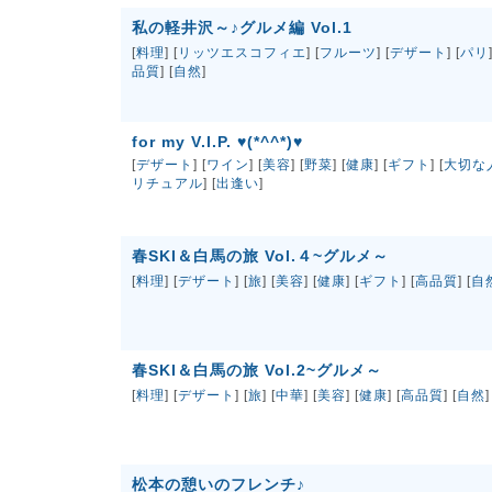
私の軽井沢～♪グルメ編 Vol.1
[
料理
] [
リッツエスコフィエ
] [
フルーツ
] [
デザート
] [
パリ
品質
] [
自然
]
for my V.I.P. ♥(*^^*)♥
[
デザート
] [
ワイン
] [
美容
] [
野菜
] [
健康
] [
ギフト
] [
大切な
リチュアル
] [
出逢い
]
春SKI＆白馬の旅 Vol.４~グルメ～
[
料理
] [
デザート
] [
旅
] [
美容
] [
健康
] [
ギフト
] [
高品質
] [
自
春SKI＆白馬の旅 Vol.2~グルメ～
[
料理
] [
デザート
] [
旅
] [
中華
] [
美容
] [
健康
] [
高品質
] [
自然
]
松本の憩いのフレンチ♪