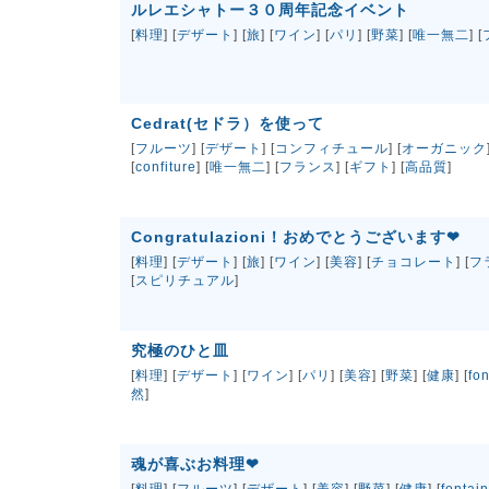
ルレエシャトー３０周年記念イベント
[
料理
] [
デザート
] [
旅
] [
ワイン
] [
パリ
] [
野菜
] [
唯一無二
] [
Cedrat(セドラ）を使って
[
フルーツ
] [
デザート
] [
コンフィチュール
] [
オーガニック
[
confiture
] [
唯一無二
] [
フランス
] [
ギフト
] [
高品質
]
Congratulazioni！おめでとうございます❤
[
料理
] [
デザート
] [
旅
] [
ワイン
] [
美容
] [
チョコレート
] [
フ
[
スピリチュアル
]
究極のひと皿
[
料理
] [
デザート
] [
ワイン
] [
パリ
] [
美容
] [
野菜
] [
健康
] [
fo
然
]
魂が喜ぶお料理❤