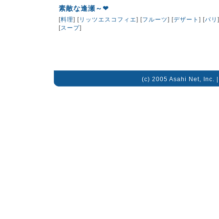
素敵な逢瀬～❤
[
料理
] [
リッツエスコフィエ
] [
フルーツ
] [
デザート
] [
パリ
[
スープ
]
(c) 2005 Asahi Net, Inc. 