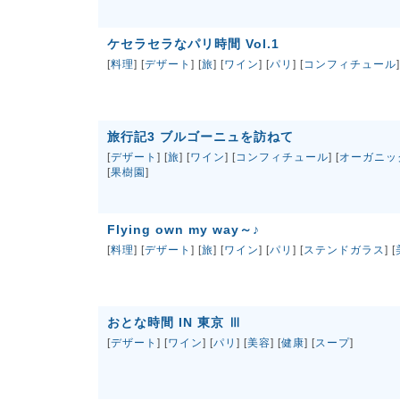
ケセラセラなパリ時間 Vol.1
[
料理
] [
デザート
] [
旅
] [
ワイン
] [
パリ
] [
コンフィチュール
]
旅行記3 ブルゴーニュを訪ねて
[
デザート
] [
旅
] [
ワイン
] [
コンフィチュール
] [
オーガニッ
[
果樹園
]
Flying own my way～♪
[
料理
] [
デザート
] [
旅
] [
ワイン
] [
パリ
] [
ステンドガラス
] [
おとな時間 IN 東京 Ⅲ
[
デザート
] [
ワイン
] [
パリ
] [
美容
] [
健康
] [
スープ
]