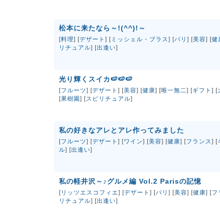
松本に来たなら～!(^^)!～
[
料理
] [
デザート
] [
ミッシェル・ブラス
] [
パリ
] [
美容
] [
健
リチュアル
] [
出逢い
]
光り輝くスイカ🍉🍉🍉
[
フルーツ
] [
デザート
] [
美容
] [
健康
] [
唯一無二
] [
ギフト
] [
[
果樹園
] [
スピリチュアル
]
私の好きなアレとアレ作ってみました
[
フルーツ
] [
デザート
] [
ワイン
] [
美容
] [
健康
] [
フランス
] [
ル
] [
出逢い
]
私の軽井沢～♪グルメ編 Vol.2 Parisの記憶
[
リッツエスコフィエ
] [
デザート
] [
パリ
] [
美容
] [
健康
] [
フ
リチュアル
] [
出逢い
]