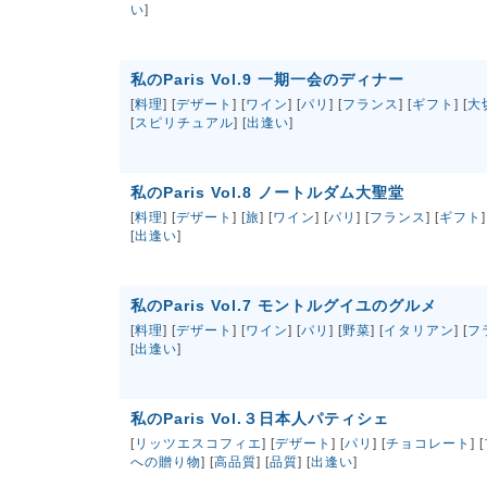
い
]
私のParis Vol.9 一期一会のディナー
[
料理
] [
デザート
] [
ワイン
] [
パリ
] [
フランス
] [
ギフト
] [
大
[
スピリチュアル
] [
出逢い
]
私のParis Vol.8 ノートルダム大聖堂
[
料理
] [
デザート
] [
旅
] [
ワイン
] [
パリ
] [
フランス
] [
ギフト
]
[
出逢い
]
私のParis Vol.7 モントルグイユのグルメ
[
料理
] [
デザート
] [
ワイン
] [
パリ
] [
野菜
] [
イタリアン
] [
フ
[
出逢い
]
私のParis Vol.３日本人パティシェ
[
リッツエスコフィエ
] [
デザート
] [
パリ
] [
チョコレート
] [
への贈り物
] [
高品質
] [
品質
] [
出逢い
]