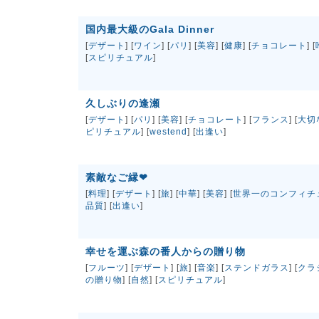
国内最大級のGala Dinner
[
デザート
] [
ワイン
] [
パリ
] [
美容
] [
健康
] [
チョコレート
] [
[
スピリチュアル
]
久しぶりの逢瀬
[
デザート
] [
パリ
] [
美容
] [
チョコレート
] [
フランス
] [
大切
ピリチュアル
] [
westend
] [
出逢い
]
素敵なご縁❤
[
料理
] [
デザート
] [
旅
] [
中華
] [
美容
] [
世界一のコンフィチ
品質
] [
出逢い
]
幸せを運ぶ森の番人からの贈り物
[
フルーツ
] [
デザート
] [
旅
] [
音楽
] [
ステンドガラス
] [
クラ
の贈り物
] [
自然
] [
スピリチュアル
]