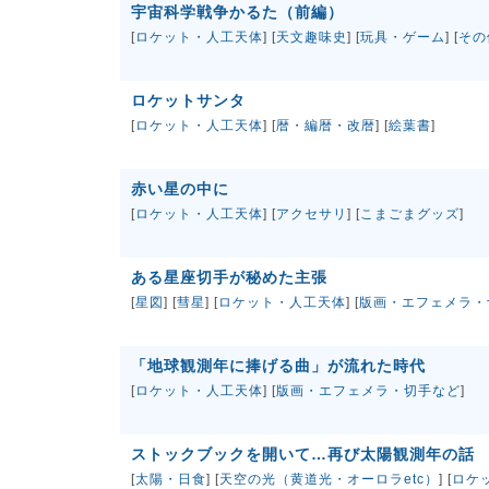
宇宙科学戦争かるた（前編）
[
ロケット・人工天体
] [
天文趣味史
] [
玩具・ゲーム
] [
その
ロケットサンタ
[
ロケット・人工天体
] [
暦・編暦・改暦
] [
絵葉書
]
赤い星の中に
[
ロケット・人工天体
] [
アクセサリ
] [
こまごまグッズ
]
ある星座切手が秘めた主張
[
星図
] [
彗星
] [
ロケット・人工天体
] [
版画・エフェメラ・
「地球観測年に捧げる曲」が流れた時代
[
ロケット・人工天体
] [
版画・エフェメラ・切手など
]
ストックブックを開いて…再び太陽観測年の話
[
太陽・日食
] [
天空の光（黄道光・オーロラetc）
] [
ロケ