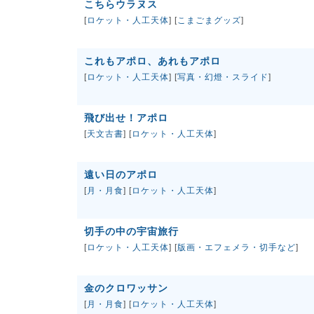
こちらウラヌス
[
ロケット・人工天体
] [
こまごまグッズ
]
これもアポロ、あれもアポロ
[
ロケット・人工天体
] [
写真・幻燈・スライド
]
飛び出せ！アポロ
[
天文古書
] [
ロケット・人工天体
]
遠い日のアポロ
[
月・月食
] [
ロケット・人工天体
]
切手の中の宇宙旅行
[
ロケット・人工天体
] [
版画・エフェメラ・切手など
]
金のクロワッサン
[
月・月食
] [
ロケット・人工天体
]