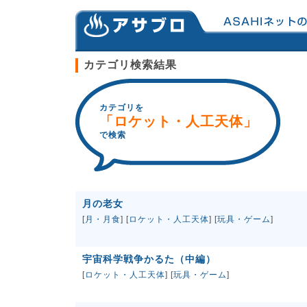
カテゴリ検索結果
カテゴリを
「ロケット・人工天体」
で検索
月の老女
[
月・月食
] [
ロケット・人工天体
] [
玩具・ゲーム
]
宇宙科学戦争かるた（中編）
[
ロケット・人工天体
] [
玩具・ゲーム
]