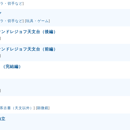
ラ・切手など
]
プ
ラ・切手など
] [
玩具・ゲーム
]
オンドレジョフ天文台（後編）
]
オンドレジョフ天文台（前編）
]
う（完結編）
]
系古書（天文以外）
] [
顕微鏡
]
独立