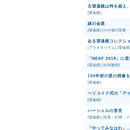
古望遠鏡は時を超え
[
望遠鏡
]
緑の金星
[
望遠鏡
] [
その他の惑星・
ある望遠鏡コレクシ
[
プラネタリウム
] [
望遠鏡
「NEAF 2019」
[
望遠鏡
] [
古玩随想
]
150年前の星の残像
[
望遠鏡
]
ヘリコイド式の「ア
[
望遠鏡
]
ハーシェルの形見
[
望遠鏡
] [
写真・幻燈・ス
「やってみなはれ」