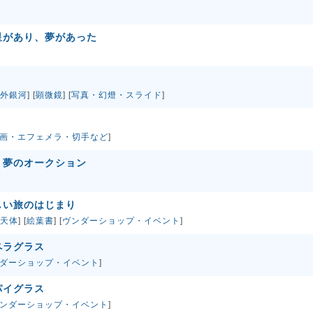
星があり、夢があった
外銀河
] [
顕微鏡
] [
写真・幻燈・スライド
]
画・エフェメラ・切手など
]
、夢のオークション
しい旅のはじまり
天体
] [
絵葉書
] [
ヴンダーショップ・イベント
]
ペラグラス
ダーショップ・イベント
]
パイグラス
ンダーショップ・イベント
]