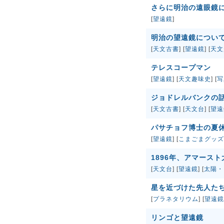
さらに明治の遠眼鏡
[
望遠鏡
]
明治の望遠鏡につい
[
天文古書
] [
望遠鏡
] [
天文
テレスコープマン
[
望遠鏡
] [
天文趣味史
] [
写
ジョドレルバンクの
[
天文古書
] [
天文台
] [
望遠
パサチョフ博士の夏
[
望遠鏡
] [
こまごまグッズ
1896年、アマース
[
天文台
] [
望遠鏡
] [
太陽・
星を近づけた先人た
[
プラネタリウム
] [
望遠鏡
リンゴと望遠鏡