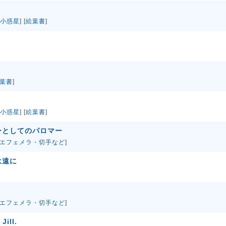
小惑星
] [
絵葉書
]
葉書
]
小惑星
] [
絵葉書
]
ーとしてのパロマー
エフェメラ・切手など
]
永遠に
エフェメラ・切手など
]
Jill.