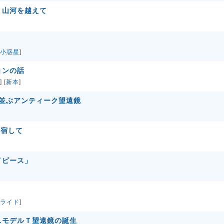
、山河を越えて
小惑星
]
ョンの話
] [
新本
]
に居並ぶアンティーク望遠鏡
を宿して
イピース」
ライド
]
…モデルＴ望遠鏡の誕生