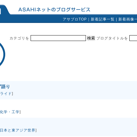
アサブロTOP
｜
新着記事一覧
|
新着画像
カテゴリを
ブログタイトルを
ず語り
ライド
]
化学・工学
]
日本と東アジア世界
]