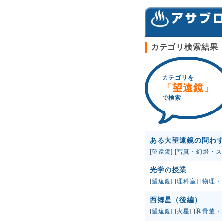
カテゴリ検索結果
カテゴリを
「望遠鏡」
で検索
ある大望遠鏡の問わ
[
望遠鏡
] [
写真・幻燈・ス
光学の授業
[
望遠鏡
] [
理科室
] [
物理・
西郷星（後編）
[
望遠鏡
] [
火星
] [
和骨董・