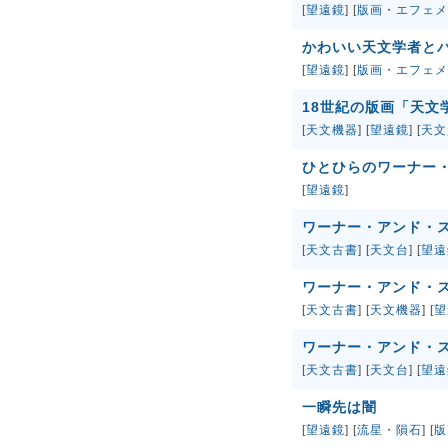
[
望遠鏡
] [
版画・エフェメ
かわいい天文学者と
[
望遠鏡
] [
版画・エフェメ
18世紀の版画「天文
[
天文機器
] [
望遠鏡
] [
天文
ひとひらのワーナー
[
望遠鏡
]
ワーナー・アンド・
[
天文古書
] [
天文台
] [
望遠
ワーナー・アンド・
[
天文古書
] [
天文機器
] [
望
ワーナー・アンド・
[
天文古書
] [
天文台
] [
望遠
一瞬先は闇
[
望遠鏡
] [
流星・隕石
] [
版