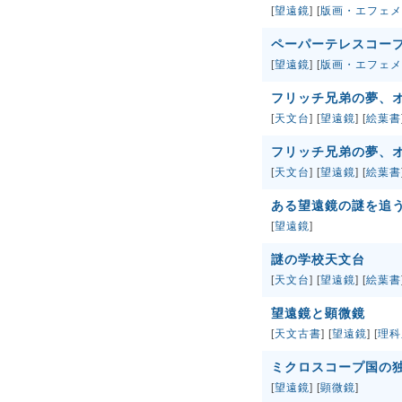
[
望遠鏡
] [
版画・エフェメ
ペーパーテレスコー
[
望遠鏡
] [
版画・エフェメ
フリッチ兄弟の夢、
[
天文台
] [
望遠鏡
] [
絵葉書
フリッチ兄弟の夢、
[
天文台
] [
望遠鏡
] [
絵葉書
ある望遠鏡の謎を追
[
望遠鏡
]
謎の学校天文台
[
天文台
] [
望遠鏡
] [
絵葉書
望遠鏡と顕微鏡
[
天文古書
] [
望遠鏡
] [
理科
ミクロスコープ国の
[
望遠鏡
] [
顕微鏡
]