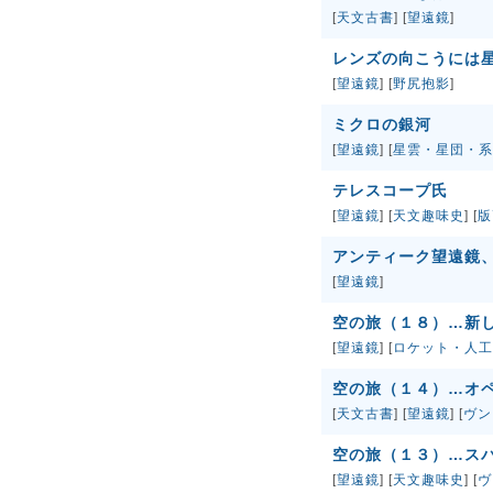
[
天文古書
] [
望遠鏡
]
レンズの向こうには
[
望遠鏡
] [
野尻抱影
]
ミクロの銀河
[
望遠鏡
] [
星雲・星団・系
テレスコープ氏
[
望遠鏡
] [
天文趣味史
] [
版
アンティーク望遠鏡
[
望遠鏡
]
空の旅（１８）…新
[
望遠鏡
] [
ロケット・人工
空の旅（１４）…オ
[
天文古書
] [
望遠鏡
] [
ヴン
空の旅（１３）…ス
[
望遠鏡
] [
天文趣味史
] [
ヴ