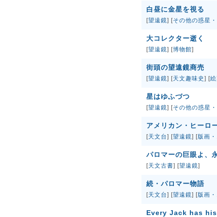
白昼に金星を視る
[
望遠鏡
] [
その他の惑星・
大コレクター逝く
[
望遠鏡
] [
博物館
]
街頭の望遠鏡商売
[
望遠鏡
] [
天文趣味史
] [
絵
星はゆふづつ
[
望遠鏡
] [
その他の惑星・
アメリカン・ヒーロ
[
天文台
] [
望遠鏡
] [
版画・
パロマーの巨眼よ、
[
天文古書
] [
望遠鏡
]
続・パロマー物語
[
天文台
] [
望遠鏡
] [
版画・
Every Jack has his 