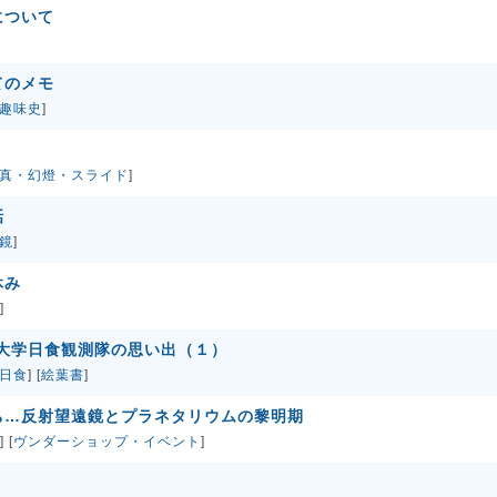
について
てのメモ
趣味史
]
真・幻燈・スライド
]
話
鏡
]
休み
]
ト大学日食観測隊の思い出（１）
日食
] [
絵葉書
]
ち…反射望遠鏡とプラネタリウムの黎明期
] [
ヴンダーショップ・イベント
]